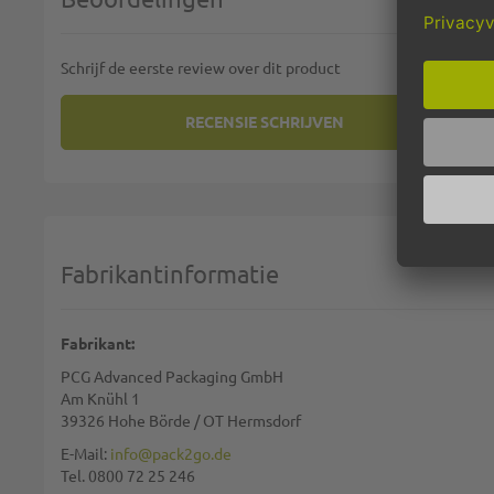
Schrijf de eerste review over dit product
RECENSIE SCHRIJVEN
U PLAATST EEN REVIEW OVER:
HUISHOUDDOZE
Uw rating:
1 star
2 stars
3 stars
4 stars
5 stars
Selecteer uw beoordeling
Fabrikantinformatie
Naam:
Fabrikant:
PCG Advanced Packaging GmbH
Samenvatting:
Am Knühl 1
39326 Hohe Börde / OT Hermsdorf
E-Mail:
info@pack2go.de
Tel. 0800 72 25 246
Waardering: