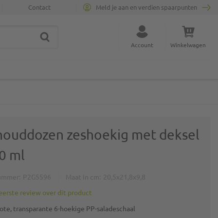
Contact
Meld je aan en verdien spaarpunten
ZOEK
Sluit zoekopdracht
Account
Winkelwagen
Minicart
houddozen zeshoekig met deksel
0 ml
ummer
P2G5596
Maat in cm
20,5x21,8x9,8
 eerste review over dit product
rote, transparante 6-hoekige PP-saladeschaal