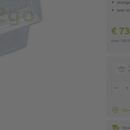
stevig
zeer st
€ 73
Voor 150 
Op 
Ver