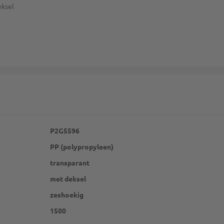
eksel
P2G5596
PP (polypropyleen)
transparant
met deksel
zeshoekig
1500