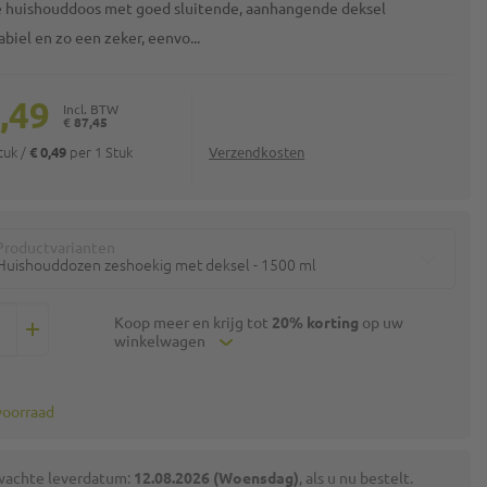
e huishouddoos met goed sluitende, aanhangende deksel
abiel en zo een zeker, eenvo...
,49
€ 87,45
Stuk
/
per 1 Stuk
€ 0,49
Verzendkosten
Productvarianten
Huishouddozen zeshoekig met deksel - 1500 ml
Koop meer en krijg tot
20% korting
op uw
winkelwagen
voorraad
wachte leverdatum:
12.08.2026 (Woensdag)
, als u nu bestelt.