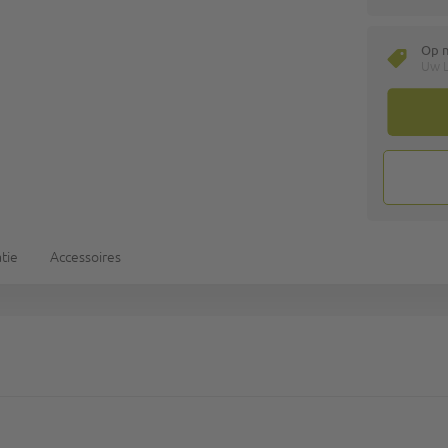
Op 
Uw L
tie
Accessoires