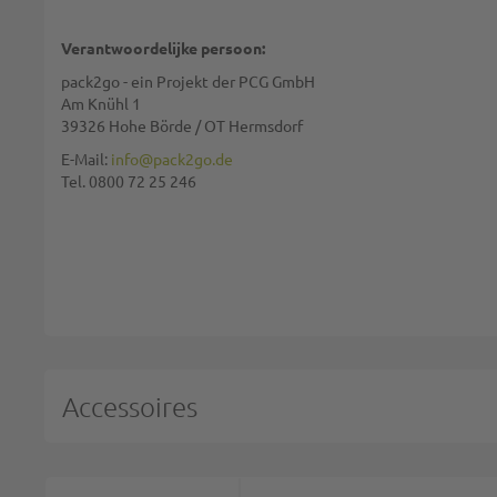
Verantwoordelijke persoon:
pack2go - ein Projekt der PCG GmbH
Am Knühl 1
39326 Hohe Börde / OT Hermsdorf
We gebruiken reCAPTCHA. Het
privacybeleid
en de
gebruiksvoorwaarde
E-Mail:
info@pack2go.de
Tel. 0800 72 25 246
REVIEW VERSTUREN
Accessoires