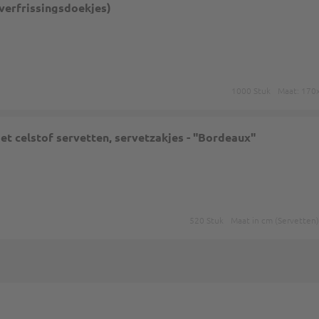
verfrissingsdoekjes)
1000 Stuk
Maat: 17
et celstof servetten, servetzakjes - "Bordeaux"
520 Stuk
Maat in cm (Servetten)