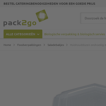
BESTEL CATERINGBENODIGDHEDEN VOOR EEN GOEDE PRIJS
Ga naar homepagina
Zoek
ALLE CATEGORIEËN
Biologische verpakking & biologisch servies
Home
Foodverpakkingen
Saladebakjes
Huishouddozen zeshoekig m
Ga naar het einde van de afbeeldingen-gallerij