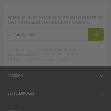
SCHRIJF JE IN VOOR ONZE NIEUWSBRIEF EN
ONTVANG EEN WAARDEBON VAN €10
E-mailadres
INSCHRIJ
We gebruiken reCAPTCHA. Het
privacybeleid
en de
gebruiksvoorwaarden
van Google zijn van toepassing.
Bekijk ons
privacybeleid
voor meer informatie.
PACK2GO
BESTELLPROCES