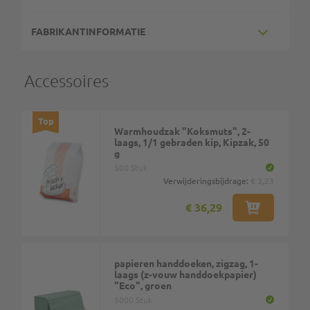
FABRIKANTINFORMATIE
Accessoires
Top
Warmhoudzak "Koksmuts", 2-
laags, 1/1 gebraden kip, Kipzak, 50
g
500 Stuk
Verwijderingsbijdrage:
€ 3,23
€ 36,29
papieren handdoeken, zigzag, 1-
laags (z-vouw handdoekpapier)
"Eco", groen
5000 Stuk