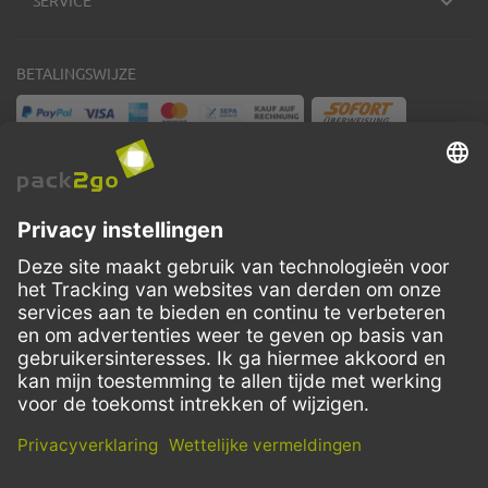
SERVICE
BETALINGSWIJZE
VERZENDMETHODEN
Facebook
Instagram
LinkedIn