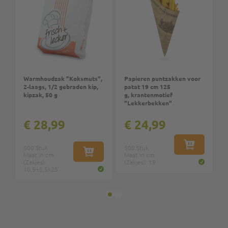
P
V
1
Warmhoudzak "Koksmuts",
Papieren puntzakken voor
M
2-laags, 1/2 gebraden kip,
patat 19 cm 125
(
kipzak, 50 g
g, krantenmotief
"Lekkerbekken"
€ 28,99
€ 24,99
500 Stuk
500 Stuk
IN WINKEL
Maat in cm
IN WINKELWAGEN
Maat in cm
(Zakjes):
(Zakjes): 19
10,5+5,5x25