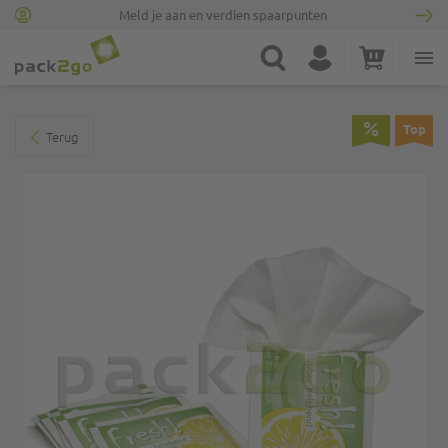
Meld je aan en verdien spaarpunten
Ga naar homepagina
Zoek
Account
Winkelwagen
Minicart
Ga naar het einde van de afbeeldingen-gallerij
Top
Terug