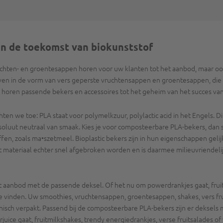
n de toekomst van biokunststof
ruchten- en groentesappen horen voor uw klanten tot het aanbod, maar oo
even in de vorm van vers geperste vruchtensappen en groentesappen, die 
s horen passende bekers en accessoires tot het geheim van het succes va
en we toe: PLA staat voor polymelkzuur, polylactic acid in het Engels. Dit
absoluut neutraal van smaak. Kies je voor composteerbare PLA-bekers, dan s
n, zoals ma•szetmeel. Bioplastic bekers zijn in hun eigenschappen gel
n het materiaal echter snel afgebroken worden en is daarmee milieuvriend
t aanbod met de passende deksel. Of het nu om powerdrankjes gaat, fruit-
te vinden. Uw smoothies, vruchtensappen, groentesappen, shakes, vers fru
‘nisch verpakt. Passend bij de composteerbare PLA-bekers zijn er deksels m
juice gaat, fruitmilkshakes, trendy energiedrankjes, verse fruitsalades of