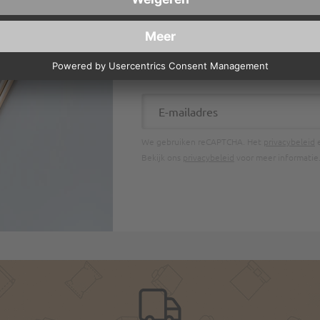
SCHRIJF JE IN VOOR ONZE
WAARDEBON VAN €10
E-mailadres
We gebruiken reCAPTCHA. Het
privacybeleid
Bekijk ons
privacybeleid
voor meer informatie