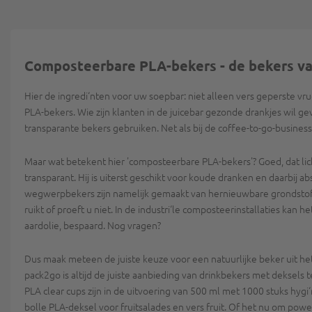
Composteerbare PLA-bekers - de bekers va
Hier de ingredi‘nten voor uw soepbar: niet alleen vers geperste v
PLA-bekers. Wie zijn klanten in de juicebar gezonde drankjes wil g
transparante bekers gebruiken. Net als bij de coffee-to-go-busines
Maar wat betekent hier 'composteerbare PLA-bekers'? Goed, dat licht
transparant. Hij is uiterst geschikt voor koude dranken en daarbij 
wegwerpbekers zijn namelijk gemaakt van hernieuwbare grondstoffe
ruikt of proeft u niet. In de industri‘le composteerinstallaties ka
aardolie, bespaard. Nog vragen?
Dus maak meteen de juiste keuze voor een natuurlijke beker uit he
pack2go is altijd de juiste aanbieding van drinkbekers met deksels 
PLA clear cups zijn in de uitvoering van 500 ml met 1000 stuks hygi
bolle PLA-deksel voor fruitsalades en vers fruit. Of het nu om power