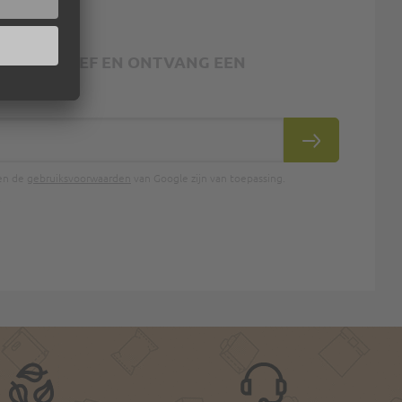
 NIEUWSBRIEF EN ONTVANG EEN
INSCHRIJVEN
en de
gebruiksvoorwaarden
van Google zijn van toepassing.
.