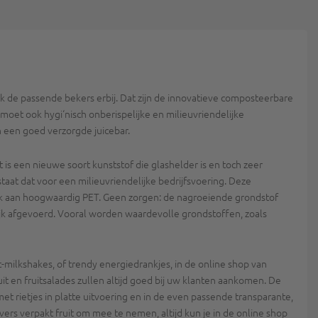
k de passende bekers erbij. Dat zijn de innovatieve composteerbare
moet ook hygi‘nisch onberispelijke en milieuvriendelijke
n een goed verzorgde juicebar.
 is een nieuwe soort kunststof die glashelder is en toch zeer
taat dat voor een milieuvriendelijke bedrijfsvoering. Deze
ijk aan hoogwaardig PET. Geen zorgen: de nagroeiende grondstof
elijk afgevoerd. Vooral worden waardevolle grondstoffen, zoals
milkshakes, of trendy energiedrankjes, in de online shop van
it en fruitsalades zullen altijd goed bij uw klanten aankomen. De
et rietjes in platte uitvoering en in de even passende transparante,
 vers verpakt fruit om mee te nemen, altijd kun je in de online shop