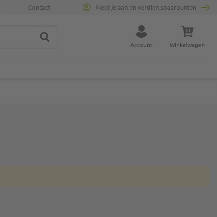
Contact
Meld je aan en verdien spaarpunten
ZOEK
Sluit zoekopdracht
Account
Winkelwagen
Minicart