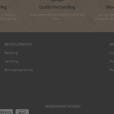
ring
Gratis Verzending
Bio
r 's middags
Gratis verzending bij bestelling vanaf 200
pack2go bie
lfde dag nog
euro.
biologisch af
BESTELLPROCES
SE
Betaling
Co
Levering
Hu
Bonusprogramma
Pa
VERZENDMETHODEN