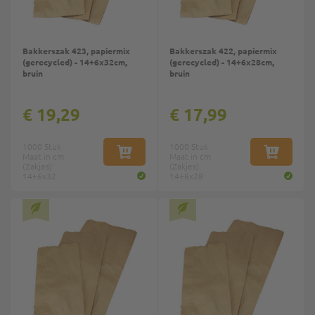
Bakkerszak 423, papiermix
Bakkerszak 422, papiermix
(gerecycled) - 14+6x32cm,
(gerecycled) - 14+6x28cm,
bruin
bruin
€ 19,29
€ 17,99
1000 Stuk
1000 Stuk
Maat in cm
IN WINKELWAGEN
Maat in cm
IN WINKE
(Zakjes):
(Zakjes):
14+6x32
14+6x28