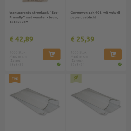
transparante strookzak "Eco-
Gevouwen zak 401, wit vetvrij
Friendly" met venster - bruin,
papier, vetdicht
16+6x32cm
€ 42,89
€ 25,39
1000 Stuk
1000 Stuk
Maat in cm
IN WINKELWAGEN
Maat in cm
IN WINKE
(Zakjes):
(Zakjes):
16+6x32
12+5x24
Top