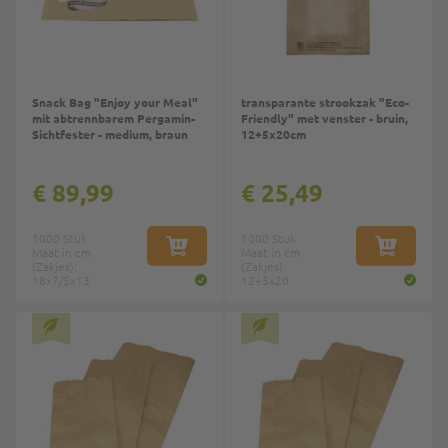
Snack Bag "Enjoy your Meal"
transparante strookzak "Eco-
mit abtrennbarem Pergamin-
Friendly" met venster - bruin,
Sichtfester - medium, braun
12+5x20cm
€ 89,99
€ 25,49
1000 Stuk
1000 Stuk
Maat in cm
IN WINKELWAGEN
Maat in cm
IN WINKE
(Zakjes):
(Zakjes):
18x7/5x13
12+5x20