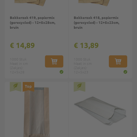
Bakkerzak 419, papiermix
Bakkerzak 418, papiermix
(gerecycled) - 12+5x28cm,
(gerecycled) - 12+5x23cm,
bruin
bruin
€ 14,89
€ 13,89
1000 Stuk
1000 Stuk
Maat in cm
IN WINKELWAGEN
Maat in cm
IN WINKE
(Zakjes):
(Zakjes):
12+5x28
12+5x23
Top