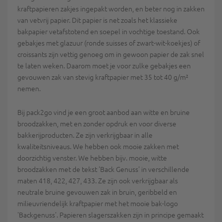
kraftpapieren zakjes ingepakt worden, en beter nog in zakken
van vetvrij papier. Dit papier is net zoals het klassieke
bakpapier vetafstotend en soepel in vochtige toestand. Ook
gebakjes met glazuur (ronde suisses of zwart-wit-koekjes) of
croissants zijn vettig genoeg om in gewoon papier de zak snel
te laten weken. Daarom moet je voor zulke gebakjes een
gevouwen zak van stevig kraftpapier met 35 tot 40 g/m²
nemen.
Bij pack2go vind je een groot aanbod aan witte en bruine
broodzakken, met en zonder opdruk en voor diverse
bakkerijproducten. Ze zijn verkrijgbaar in alle
kwaliteitsniveaus. We hebben ook mooie zakken met
doorzichtig venster. We hebben bijv. mooie, witte
broodzakken met de tekst 'Back Genuss' in verschillende
maten 418, 422, 427, 433. Ze zijn ook verkrijgbaar als
neutrale bruine gevouwen zak in bruin, geribbeld en
milieuvriendelijk kraftpapier met het mooie bak-logo
'Backgenuss'. Papieren slagerszakken zijn in principe gemaakt