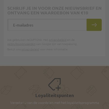
SCHRIJF JE IN VOOR ONZE NIEUWSBRIEF EN
ONTVANG EEN WAARDEBON VAN €10
E-mailadres
INSCHRIJ
We gebruiken reCAPTCHA. Het
privacybeleid
en de
gebruiksvoorwaarden
van Google zijn van toepassing.
Bekijk ons
privacybeleid
voor meer informatie.
Loyaliteitspunten
Verzeker u van de voordelen met het loyaliteitsprogramma