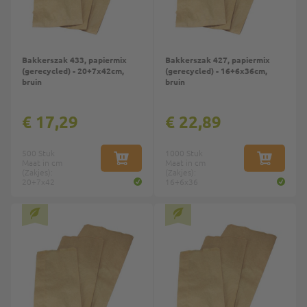
Bakkerszak 433, papiermix
Bakkerszak 427, papiermix
(gerecycled) - 20+7x42cm,
(gerecycled) - 16+6x36cm,
bruin
bruin
€ 17,29
€ 22,89
500 Stuk
1000 Stuk
Maat in cm
IN WINKELWAGEN
Maat in cm
IN WINKE
(Zakjes):
(Zakjes):
20+7x42
16+6x36