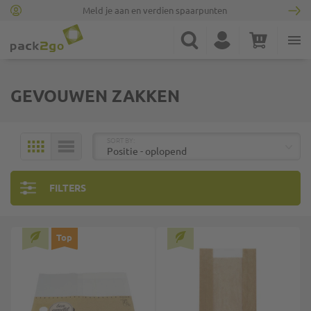
Meld je aan en verdien spaarpunten
Ga naar homepagina
Zoek
Account
Winkelwagen
Minicart
GEVOUWEN ZAKKEN
BOVEN
SORT BY:
MOZAÏEK
LIJST
FILTERS
Top