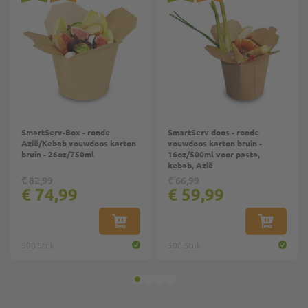
SmartServ-Box - ronde
SmartServ doos - ronde
Azië/Kebab vouwdoos karton
vouwdoos karton bruin -
bruin - 26oz/750ml
16oz/500ml voor pasta,
kebab, Azië
€ 82,99
€ 66,99
€ 74,99
€ 59,99
IN WINKELWAGEN
IN WINKE
500 Stuk
500 Stuk