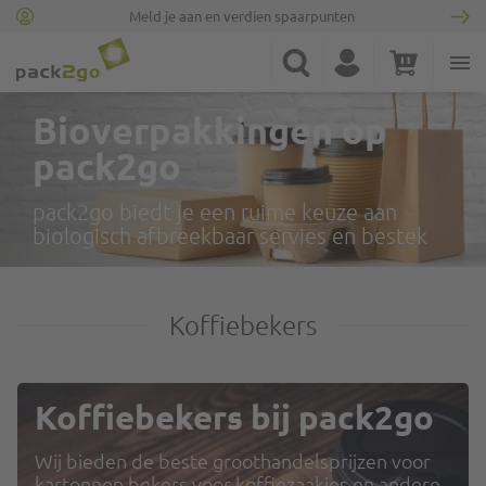
Meld je aan en verdien spaarpunten
Zoek
Account
Winkelwagen
Minicart
Bioverpakkingen op
pack2go
pack2go biedt je een ruime keuze aan
biologisch afbreekbaar servies en bestek
Koffiebekers
Koffiebekers bij pack2go
Wij bieden de beste groothandelsprijzen voor
kartonnen bekers voor koffiezaakjes en andere