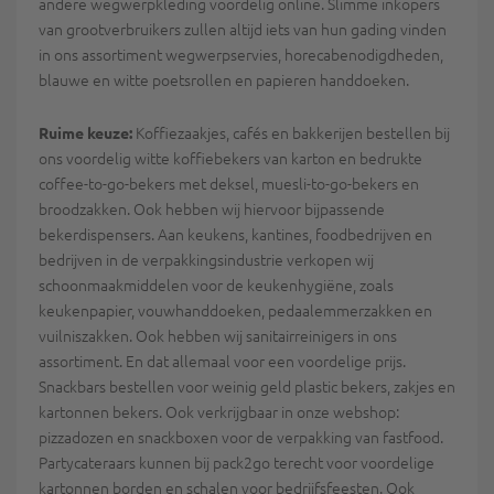
andere wegwerpkleding voordelig online. Slimme inkopers
van grootverbruikers zullen altijd iets van hun gading vinden
in ons assortiment wegwerpservies, horecabenodigdheden,
blauwe en witte poetsrollen en papieren handdoeken.
Koffiezaakjes, cafés en bakkerijen bestellen bij
Ruime keuze:
ons voordelig witte koffiebekers van karton en bedrukte
coffee-to-go-bekers met deksel, muesli-to-go-bekers en
broodzakken. Ook hebben wij hiervoor bijpassende
bekerdispensers. Aan keukens, kantines, foodbedrijven en
bedrijven in de verpakkingsindustrie verkopen wij
schoonmaakmiddelen voor de keukenhygiëne, zoals
keukenpapier, vouwhanddoeken, pedaalemmerzakken en
vuilniszakken. Ook hebben wij sanitairreinigers in ons
assortiment. En dat allemaal voor een voordelige prijs.
Snackbars bestellen voor weinig geld plastic bekers, zakjes en
kartonnen bekers. Ook verkrijgbaar in onze webshop:
pizzadozen en snackboxen voor de verpakking van fastfood.
Partycateraars kunnen bij pack2go terecht voor voordelige
kartonnen borden en schalen voor bedrijfsfeesten. Ook