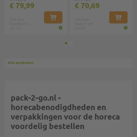
€ 79,99
€ 70,69
200 Stuk
IN WINKELWAGEN
100 Stuk
IN WINKE
Diameter in
Maat in cm:
cm: 25
24x24
Alle producten
pack-2-go.nl -
horecabenodigdheden en
verpakkingen voor de horeca
voordelig bestellen