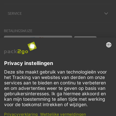
SERVICE
BETALINGSWIJZE
VERZENDMETHODEN
Facebook
Instagram
LinkedIn