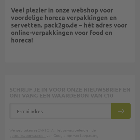
Veel plezier in onze webshop voor
voordelige horeca verpakkingen en
servetten. pack2go.de – hét adres voor
online-verpakkingen voor food en
horeca!
SCHRIJF JE IN VOOR ONZE NIEUWSBRIEF EN
ONTVANG EEN WAARDEBON VAN €10
E-mailadres
INSCHRIJ
We gebruiken reCAPTCHA. Het
privacybeleid
en de
gebruiksvoorwaarden
van Google zijn van toepassing.