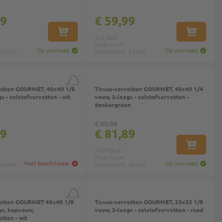
69
€ 59,99
IN WINKELWAGEN
IN WINKEL
325 Stuk
Maat in cm
Op voorraad
Op voorraad
 33x33
(Servetten): 33x40
p
vetten GOURMET, 40x40 1/8
Tissue-servetten GOURMET, 40x40 1/4
s - celstofservetten - wit
vouw, 3-laags - celstofservetten -
donkergroen
€ 89,09
99
€ 81,89
IN WINKEL
1500 Stuk
Maat in cm
Niet beschikbaar
Op voorraad
 40x40
(Servetten): 40x40
en GOURMET 40x40 1/8
Tissue-servetten GOURMET, 33x33 1/8
gs, kopvouw,
vouw, 3-laags - celstofservetten - rood
tten - wit