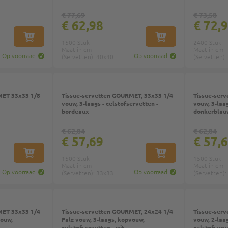
€ 77,69
€ 73,58
€ 62,98
€ 72,
IN WINKELWAGEN
IN WINKELWAGEN
1500 Stuk
2400 Stuk
Maat in cm
Maat in cm
Op voorraad
Op voorraad
(Servetten): 40x40
(Servetten):
3 1/8
Tissue-servetten GOURMET, 33x33 1/4
Tissue-ser
vouw, 3-laags - celstofservetten -
vouw, 3-laag
bordeaux
donkerblau
€ 62,84
€ 62,84
€ 57,69
€ 57,
IN WINKELWAGEN
IN WINKELWAGEN
1500 Stuk
1500 Stuk
Maat in cm
Maat in cm
Op voorraad
Op voorraad
(Servetten): 33x33
(Servetten):
3 1/4
Tissue-servetten GOURMET, 24x24 1/4
Tissue-ser
vouw,
Falz vouw, 3-laags, kopvouw,
vouw, 2-laa
celstofservetten - wit
celstofserve