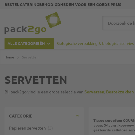
BESTEL CATERINGBENODIGDHEDEN VOOR EEN GOEDE PRIJS
Ga naar homepagina
Zoek
ALLE CATEGORIEËN
Biologische verpakking & biologisch servies
Home
Servetten
SERVETTEN
Bij pack2go vind je een grote selectie van
Servetten
,
Bestekzakken
Top
CATEGORIE
Tissue servetten GOURM
vouw, 3-laags, kopvouw -
Papieren servetten
2
gekleurde cellulose ser