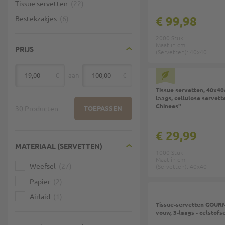
Tissue servetten
22
€ 99,98
Bestekzakjes
6
2000 Stuk
Maat in cm
PRIJS
(Servetten): 40x40
€
aan
€
van
Tissue servetten, 40x40
laags, cellulose servett
Chinees"
30 Producten
TOEPASSEN
€ 29,99
MATERIAAL (SERVETTEN)
1000 Stuk
Maat in cm
Weefsel
27
(Servetten): 40x40
Papier
2
Airlaid
1
Tissue-servetten GOURM
vouw, 3-laags - celstofs