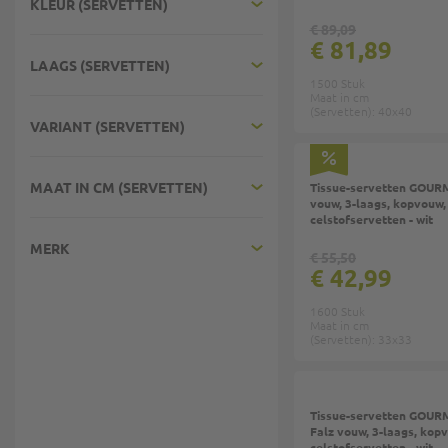
KLEUR (SERVETTEN)
€ 89,09
€ 81,89
LAAGS (SERVETTEN)
1500 Stuk
Maat in cm
(Servetten): 40x40
VARIANT (SERVETTEN)
MAAT IN CM (SERVETTEN)
Tissue-servetten GOURMET 33x3
vouw, 3-laags, kopvouw,
celstofservetten - wit
MERK
€ 55,50
€ 42,99
1600 Stuk
Maat in cm
(Servetten): 33x33
Tissue-servetten GOURMET 33x3
Falz vouw, 3-laags, kop
celstofservetten - wit