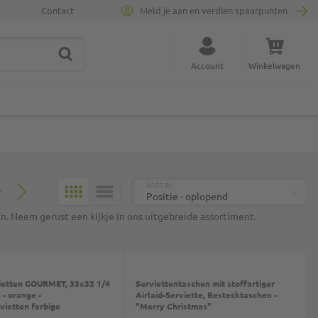
Contact
Meld je aan en verdien spaarpunten
ZOEK
Sluit zoekopdracht
Account
Winkelwagen
Minicart
BOVEN
SORT BY:
2
MOZAÏEK
LIJST
n. Neem gerust een kijkje in ons uitgebreide assortiment.
Top
vietten GOURMET, 33x33 1/4
Serviettentaschen mit stoffartiger
g - orange -
Airlaid-Serviette, Bestecktaschen -
vietten farbige
"Merry Christmas"