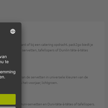
igen restaurant of bij een catering opdracht. pack2go biedt je
. bijv. door servetten, tafellopers of Dunilin tête-à-têtes
e kleurnuances van de servetten in universele kleuren van de
 de kleur van het voorjaar, lichtgroen.
s voordelige Duni-servetten en Duni-tête-à-têtes of tafellopers.