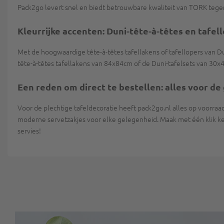
Pack2go levert snel en biedt betrouwbare kwaliteit van TORK tegen 
Kleurrijke accenten: Duni-tête-à-têtes en tafell
Met de hoogwaardige tête-à-têtes tafellakens of tafellopers van 
tête-à-têtes tafellakens van 84x84cm of de Duni-tafelsets van 30x
Een reden om direct te bestellen: alles voor de
Voor de plechtige tafeldecoratie heeft pack2go.nl alles op voorraa
moderne servetzakjes voor elke gelegenheid. Maak met één klik ken
servies!