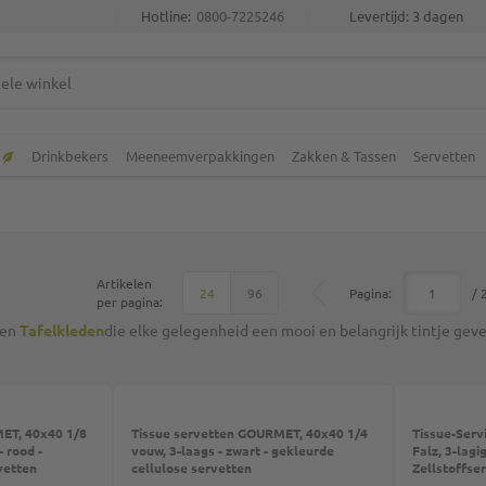
Hotline:
0800-7225246
Levertijd: 3 dagen
Drinkbekers
Meeneemverpakkingen
Zakken & Tassen
Servetten
Artikelen
Boven
Pagina:
/ 
24
96
per pagina:
en
Tafelkleden
die elke gelegenheid een mooi en belangrijk tintje geve
ET, 40x40 1/8
Tissue servetten GOURMET, 40x40 1/4
Tissue-Ser
 rood -
vouw, 3-laags - zwart - gekleurde
Falz, 3-lagi
vetten
cellulose servetten
Zellstoffser