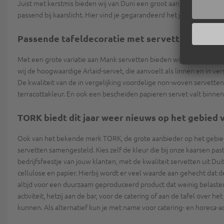
Juist met kerstmis bieden wij van Duni een groot aantal leuke ideeë
passend bij kaarslicht. Hier vind je gegarandeerd het juiste voor ee
Passende tafeldecoratie met servetten van M
Met een grote variatie aan Mank servetten bieden wij in onze onlin
wij de hoogwaardige Arlaid-servet, die aanvoelt als linnen en in ve
De kwaliteit van de in vergelijking voordelige non-woven servetten 
terracottakleur. En ook een bescheiden papieren servet valt binnen
TORK biedt dit jaar weer nieuws op het gebied 
Ook van het bekende merk TORK, de grote aanbieder op het gebied
servetten samengesteld. Kies zelf de kleur die bij onze kaarsen pas
bedrijfsfeestje van jouw klanten, met de kwaliteit servetten uit D
cellulose en papier. Hierbij wordt er veel waarde aan gehecht dat 
altijd voor een duurzaam geproduceerd product dat weinig belasten
activiteit, hetzij aan de bar, voor de catering of aan de tafel over h
kunnen. Als alternatief kun je met name voor catering- en horeca-ac