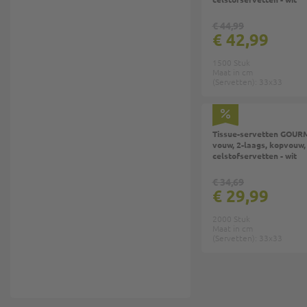
€ 44,99
€ 42,99
1500 Stuk
Maat in cm
(Servetten): 33x33
Tissue-servetten GOURM
vouw, 2-laags, kopvouw,
celstofservetten - wit
€ 34,69
€ 29,99
2000 Stuk
Maat in cm
(Servetten): 33x33