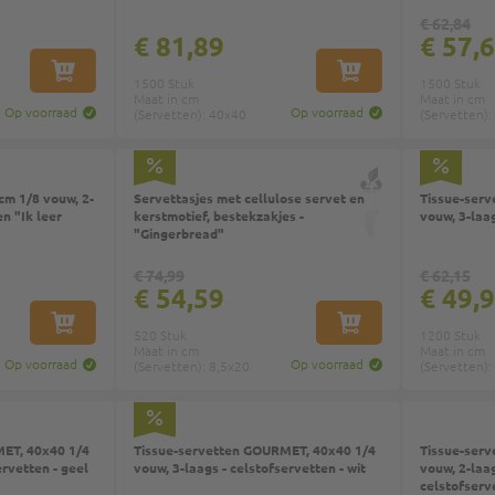
€ 62,84
€ 81,89
€ 57,
IN WINKELWAGEN
IN WINKELWAGEN
1500 Stuk
1500 Stuk
Maat in cm
Maat in cm
Op voorraad
Op voorraad
(Servetten): 40x40
(Servetten):
Top
To
cm 1/8 vouw, 2-
Servettasjes met cellulose servet en
Tissue-ser
en "Ik leer
kerstmotief, bestekzakjes -
vouw, 3-laag
"Gingerbread"
€ 74,99
€ 62,15
€ 54,59
€ 49,
IN WINKELWAGEN
IN WINKELWAGEN
520 Stuk
1200 Stuk
Maat in cm
Maat in cm
Op voorraad
Op voorraad
(Servetten): 8,5x20
(Servetten):
Top
Top
ET, 40x40 1/4
Tissue-servetten GOURMET, 40x40 1/4
Tissue-servett
ervetten - geel
vouw, 3-laags - celstofservetten - wit
vouw, 2-laa
celstofserve