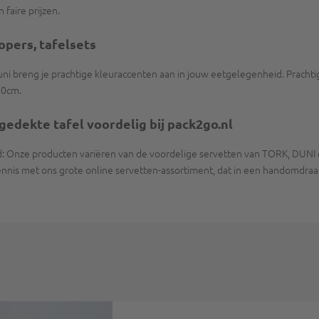
faire prijzen.
opers, tafelsets
Duni breng je prachtige kleuraccenten aan in jouw eetgelegenheid. Prach
40cm.
 gedekte tafel voordelig bij pack2go.nl
d: Onze producten variëren van de voordelige servetten van TORK, DUNI of
nis met ons grote online servetten-assortiment, dat in een handomdraai