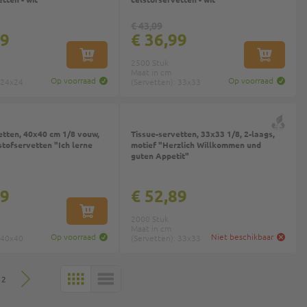
€ 43,09
99
€ 36,99
IN WINKELWAGEN
IN WINKEL
2500 Stuk
Maat in cm
Op voorraad
Op voorraad
 24x24
(Servetten): 33x33
Top
etten, 40x40 cm 1/8 vouw,
Tissue-servetten, 33x33 1/8, 2-laags,
stofservetten "Ich lerne
motief "Herzlich Willkommen und
guten Appetit"
99
€ 52,89
IN WINKELWAGEN
2000 Stuk
Maat in cm
Op voorraad
Niet beschikbaar
 40x40
(Servetten): 33x33
 2
MOZAÏEK
LIJST