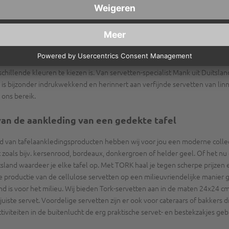
n aan voor de kerstdecoratie van jouw tafel met Duni kerstservetten, tafel
n feestelijk gedekte tafel in jouw horecagelegenheid. Op verzoek leveren w
ank voor bijzondere gelegenheden
e shop een ruime keus met verschillende kwaliteiten, die op elk eveneme
rschillende kleuren te kiezen is. Van servetten-specialist Mank uit Duits
is bijzonder indrukwekkend en herinnert aan verfijnde servetten van linn
 ons bereik.
van de aankleding van een gedekte tafel
 van tafelaankledingsproducten hebben wij voor jou een moderne collec
t zoals bijv. kersenrood, bordeaux, donkergroen of helder geel. Of het nu 
uitsland waardeer je elke tafel op. Met TORK haal je tegen scherpe prijz
de productie van de cellulose servetten op een milieuvriendelijke manier 
d is voor het milieu. Wij bieden Tork-servetten aan in de maten 24x24 cm
et juiste servet. Voordelige servetten zijn er ook voor cateraars of bakkers
tiviteiten in de buitenlucht de erg praktische servet- en bestekzakjes geb