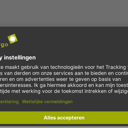
 mooi aankleden en beduidend opwaarderen ongeacht of het nu gaat om je e
ct op elkaar af te stemmen met gevestigde merken als TORK, MANK en DUNI
e servettasjes koop je voordelige en direct online!
e manier om jouw horecagelegenheid
prachtige accenten leggen en je gasten elk seizoen iets nieuws bieden. D
 bordeauxrood, kerstachtig rood, jagersgroen of zomers aubergine tot aan
het gebied van tafelaankleding.
e jouw tafeldecoratie heel mooi op elkaar laten afstemmen koop dan bij on