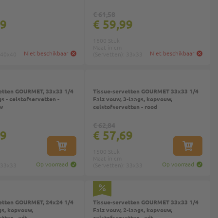
€ 61,58
99
€ 59,99
1600 Stuk
Maat in cm
Niet beschikbaar
Niet beschikbaar
 40x40
(Servetten): 33x33
vetten GOURMET, 33x33 1/4
Tissue-servetten GOURMET 33x33 1/4
s - celstofservetten -
Falz vouw, 3-laags, kopvouw,
w
celstofservetten - rood
€ 62,84
69
€ 57,69
IN WINKELWAGEN
IN WINKEL
1500 Stuk
Maat in cm
Op voorraad
Op voorraad
 33x33
(Servetten): 33x33
vetten GOURMET, 24x24 1/4
Tissue-servetten GOURMET 33x33 1/4
gs, kopvouw,
Falz vouw, 2-laags, kopvouw,
tten - wit
celstofservetten - wit