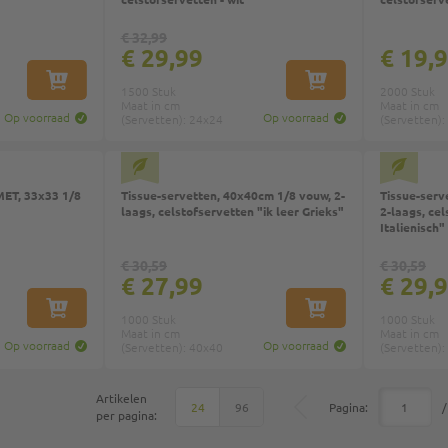
€ 32,99
€ 29,99
€ 19,
IN WINKELWAGEN
IN WINKELWAGEN
1500 Stuk
2000 Stuk
Maat in cm
Maat in cm
Op voorraad
Op voorraad
(Servetten): 24x24
(Servetten):
ET, 33x33 1/8
Tissue-servetten, 40x40cm 1/8 vouw, 2-
Tissue-serv
laags, celstofservetten "ik leer Grieks"
2-laags, cel
Italienisch"
€ 30,59
€ 30,59
€ 27,99
€ 29,
IN WINKELWAGEN
IN WINKELWAGEN
1000 Stuk
1000 Stuk
Maat in cm
Maat in cm
Op voorraad
Op voorraad
(Servetten): 40x40
(Servetten):
Artikelen
Onder
Pagina:
/
24
96
per pagina: