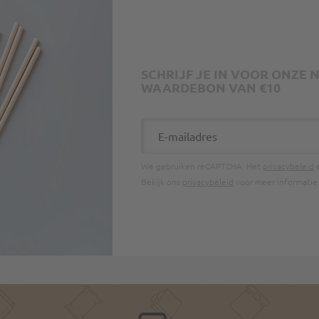
SCHRIJF JE IN VOOR ONZE
WAARDEBON VAN €10
E-mailadres
We gebruiken reCAPTCHA. Het
privacybeleid
Bekijk ons
privacybeleid
voor meer informatie