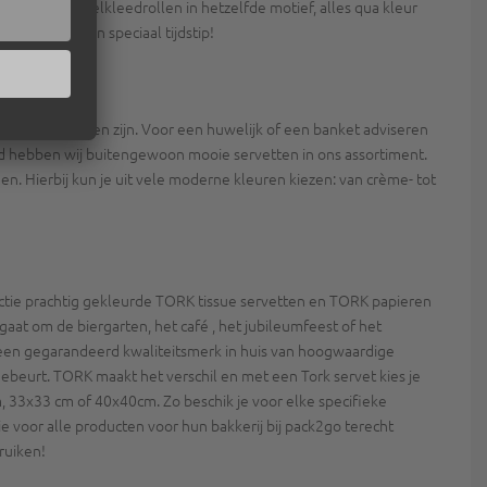
setjes en tafelkleedrollen in hetzelfde motief, alles qua kleur
ij deze op een speciaal tijdstip!
nt aan te passen zijn. Voor een huwelijk of een banket adviseren
land hebben wij buitengewoon mooie servetten in ons assortiment.
en. Hierbij kun je uit vele moderne kleuren kiezen: van crème- tot
tie prachtig gekleurde TORK tissue servetten en TORK papieren
gaat om de biergarten, het café , het jubileumfeest of het
en een gegarandeerd kwaliteitsmerk in huis van hoogwaardige
gebeurt. TORK maakt het verschil en met een Tork servet kies je
, 33x33 cm of 40x40cm. Zo beschik je voor elke specifieke
 die voor alle producten voor hun bakkerij bij pack2go terecht
ruiken!