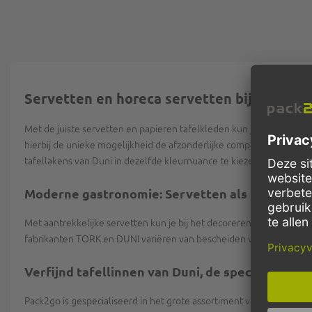
Servetten en horeca servetten bij pack2go
Met de juiste servetten en papieren tafelkleden kun je jouw tafel
hierbij de unieke mogelijkheid de afzonderlijke componenten perfe
tafellakens van Duni in dezelfde kleurnuance te kiezen. Ook modern
Moderne gastronomie: Servetten als kleurrijk
Met aantrekkelijke servetten kun je bij het decoreren van je tafel 
fabrikanten TORK en DUNI variëren van bescheiden wit, herfstachtig
Verfijnd tafellinnen van Duni, de specialist op 
Pack2go is gespecialiseerd in het grote assortiment van Duni. Wil j