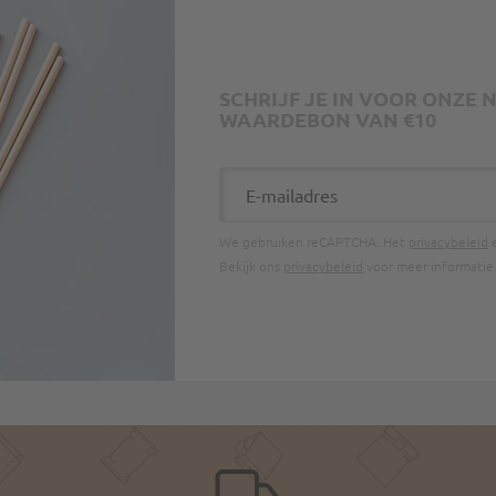
SCHRIJF JE IN VOOR ONZE
WAARDEBON VAN €10
E-mailadres
We gebruiken reCAPTCHA. Het
privacybeleid
Bekijk ons
privacybeleid
voor meer informatie