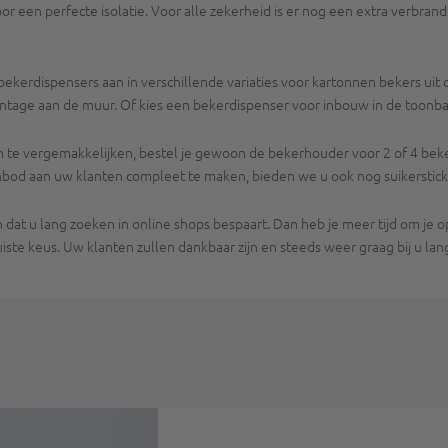
een perfecte isolatie. Voor alle zekerheid is er nog een extra verbrandin
kerdispensers aan in verschillende variaties voor kartonnen bekers uit d
tage aan de muur. Of kies een bekerdispenser voor inbouw in de toonb
n te vergemakkelijken, bestel je gewoon de bekerhouder voor 2 of 4 bekers
anbod aan uw klanten compleet te maken, bieden we u ook nog suikersticks 
 dat u lang zoeken in online shops bespaart. Dan heb je meer tijd om je 
juiste keus. Uw klanten zullen dankbaar zijn en steeds weer graag bij u l