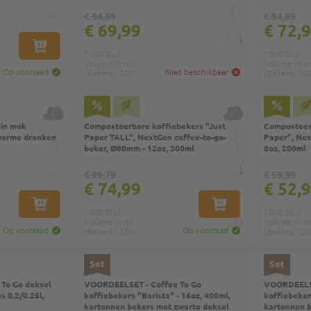
€ 94,89
€ 94,89
€ 69,99
€ 72,
IN WINKELWAGEN
1000 Stuk
1000 Stuk
Volume in ml
Volume in m
Op voorraad
Niet beschikbaar
(Bekers): 200
(Bekers): 30
in mok
Composteerbare koffiebekers "Just
Composteerb
warme dranken
Paper TALL", NextGen coffee-to-go-
Paper", Nex
beker, Ø80mm - 12oz, 300ml
8oz, 200ml
€ 99,79
€ 59,99
€ 74,99
€ 52,
IN WINKELWAGEN
IN WINKELWAGEN
1000 Stuk
1000 Stuk
Volume in ml
Volume in m
Op voorraad
Op voorraad
(Bekers): 300
(Bekers): 20
Top
Set
Set
To Go deksel
VOORDEELSET - Coffee To Go
VOORDEELSE
s 0.2/0.25l,
koffiebekers "Barista" - 16oz, 400ml,
koffiebeker
kartonnen bekers met zwarte deksel
kartonnen b