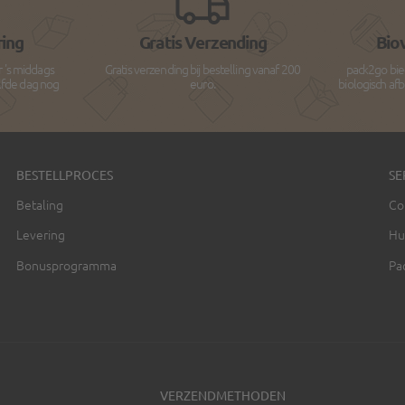
ring
Gratis Verzending
Bio
r 's middags
Gratis verzending bij bestelling vanaf 200
pack2go bie
lfde dag nog
euro.
biologisch af
BESTELLPROCES
SE
Betaling
Co
Levering
Hu
Bonusprogramma
Pa
VERZENDMETHODEN