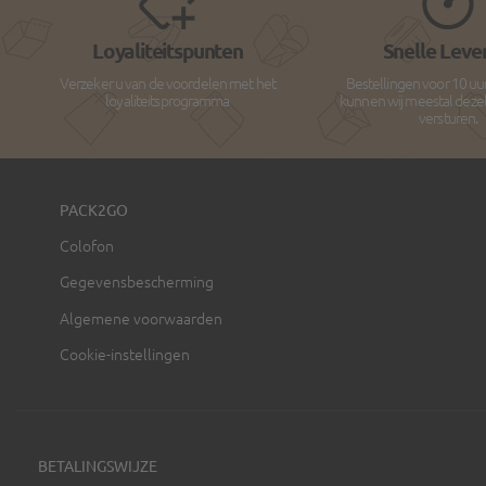
Loyaliteitspunten
Snelle Leve
Verzeker u van de voordelen met het
Bestellingen voor 10 uu
loyaliteitsprogramma
kunnen wij meestal deze
versturen.
PACK2GO
Colofon
Gegevensbescherming
Algemene voorwaarden
Cookie-instellingen
BETALINGSWIJZE