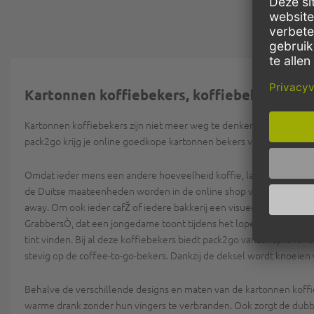
Kartonnen koffiebekers, koffiebekers van 
Kartonnen koffiebekers zijn niet meer weg te denken uit het dagelij
pack2go krijg je online goedkope kartonnen bekers voor koffie vo
Omdat ieder mens een andere hoeveelheid koffie, latte macchiato of c
de Duitse maateenheden worden in de online shop van pack2go ook
away. Om ook ieder cafŽ of iedere bakkerij een visueel highlight t
GrabbersÒ, dat een jongedame toont tijdens het lopen, of het ãCo
tint vinden. Bij al deze koffiebekers biedt pack2go vanzelfsprekend
stevig op de coffee-to-go-bekers. Dankzij de deksel wordt knoeien v
Behalve de verschillende designs en maten van de kartonnen koffi
warme drank zonder hun vingers te verbranden. Ook zorgt de dubbe