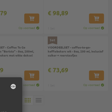
,79
€ 98,89
IN WINKELWAGEN
IN WINKEL
Op voorraad
Op voorraad
1 Set
Set
T - Coffee To Go
VOORDEELSET - coffee-to-go-
 "Barista" - 8oz, 200ml,
koffiebekers wit - 8oz, 200 ml, inclusief
ekers met witte deksel
suiker + roerstaafjes
09
€ 73,69
IN WINKELWAGEN
IN WINKEL
Op voorraad
Op voorraad
1 Set
 3
MOZAÏEK
LIJST