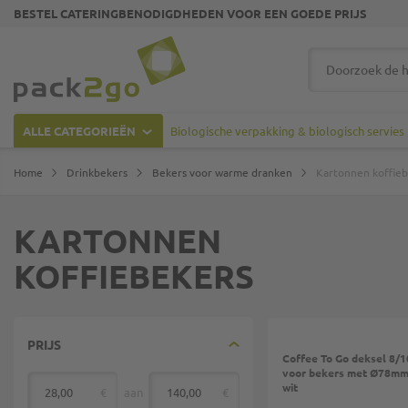
BESTEL CATERINGBENODIGDHEDEN VOOR EEN GOEDE PRIJS
Ga naar homepagina
Zoek
ALLE CATEGORIEËN
Biologische verpakking & biologisch servies
Home
Drinkbekers
Bekers voor warme dranken
Kartonnen koffie
KARTONNEN
KOFFIEBEKERS
PRIJS
Coffee To Go deksel 8/1
voor bekers met Ø78mm,
wit
€
aan
€
van