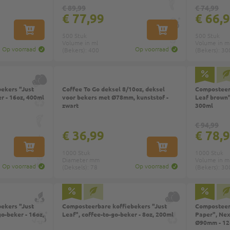
€ 89,99
€ 74,99
€ 77,99
€ 66,
IN WINKELWAGEN
IN WINKELWAGEN
500 Stuk
500 Stuk
Volume in ml
Volume in m
Op voorraad
Op voorraad
(Bekers): 400
(Bekers): 30
ekers "Just
Coffee To Go deksel 8/10oz, deksel
Composteerb
r - 16oz, 400ml
voor bekers met Ø78mm, kunststof -
Leaf brown"
zwart
300ml
€ 94,99
€ 36,99
€ 78,
IN WINKELWAGEN
IN WINKELWAGEN
1000 Stuk
1000 Stuk
Diameter mm
Volume in m
Op voorraad
Op voorraad
(Deksels): 78
(Bekers): 30
ekers "Just
Composteerbare koffiebekers "Just
Composteerb
o-beker - 16oz,
Leaf", coffee-to-go-beker - 8oz, 200ml
Paper", Nex
Ø90mm - 12