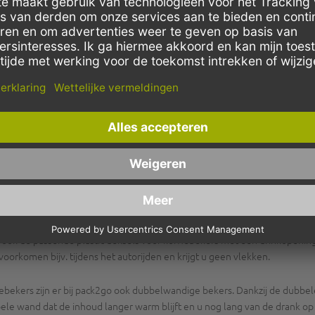
karton bij pack2go
ks leven. Ze worden vooral veel voor een coffee to go gebruikt. Natuurli
or onge‘venaarde groothandelsprijzen.
appuccino wil, zijn de milieuvriendelijke kartonnen bekers van zuiver hard 
 nog de Amerikaanse maten aangegeven, 8oz-10oz-12oz-16oz. Tenslotte 
e geven, biedt pack2go verschillende designs van kartonnen koffiebekers. 
ffee BeansÒ-design met een leuk koffiebonenmotief. Wie zijn coffee cup
 ook de passende plastic deksels voor koffiebekers met een drinkopening aa
oorkomen bijv. tijdens het autorijden en krijgt u geen vlekken.
ebekers zijn er bij pack2go ook dubbelwandige bekers. Dankzij de dubbe
le wand dat de inhoud langer warm blijft en u nog lang van de drank op