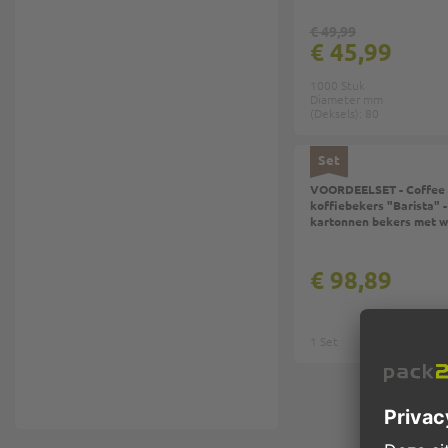
€ 49,99
€ 45,99
1000 Stuk
Diameter mm
(Deksels): 80
Set
VOORDEELSET - Coffee 
koffiebekers "Barista" -
kartonnen bekers met w
€ 98,89
1 Set