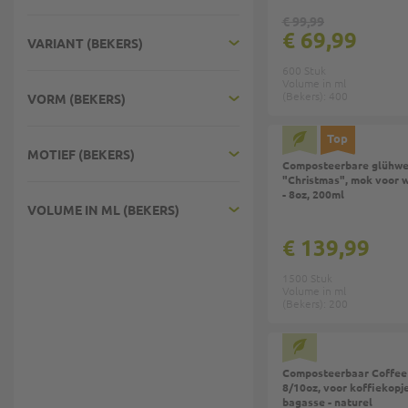
€ 99,99
€ 69,99
VARIANT (BEKERS)
600 Stuk
Volume in ml
(Bekers): 400
VORM (BEKERS)
Top
MOTIEF (BEKERS)
Composteerbare glühwe
"Christmas", mok voor 
- 8oz, 200ml
VOLUME IN ML (BEKERS)
€ 139,99
1500 Stuk
Volume in ml
(Bekers): 200
Top
Composteerbaar Coffee 
8/10oz, voor koffiekopje
bagasse - naturel