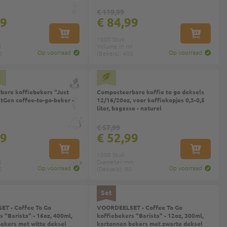
€ 119,99
99
€ 84,99
IN WINKELWAGEN
IN WINKEL
1000 Stuk
l
Volume in ml
Op voorraad
Op voorraad
0
(Bekers): 400
Top
are koffiebekers "Just
Composteerbare koffie to go deksels
tGen coffee-to-go-beker -
12/16/20oz, voor koffiekopjes 0,3-0,5
liter, bagasse - naturel
€ 57,99
99
€ 52,99
IN WINKELWAGEN
IN WINKEL
1000 Stuk
l
Diameter mm
Op voorraad
Op voorraad
0
(Deksels): 90
Set
T - Coffee To Go
VOORDEELSET - Coffee To Go
s "Barista" - 16oz, 400ml,
koffiebekers "Barista" - 12oz, 300ml,
ekers met witte deksel
kartonnen bekers met zwarte deksel