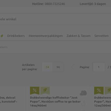
Hotline:
0800-7225246
Levertijd: 3 dagen
Drinkbekers
Meeneemverpakkingen
Zakken & Tassen
Servetten
bekers
Artikelen
Boven
Pagina:
/ 
24
96
per pagina:
0oz, deksel
Dubbelwandige koffiebeker "Just
Dubbelwandi
 kunststof -
Paper", NextGen coffee to go beker
Paper", Nex
16oz/400ml
12oz/300ml