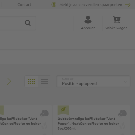
Contact
Meld je aan en verdien spaarpunten
ZOEK
Sluit zoekopdracht
Account
Winkelwagen
Minicart
BOVEN
SORT BY:
3
MOZAÏEK
LIJST
ge koffiebeker "Just
Dubbelwandige koffiebeker "Just
tGen coffee to go beker
Paper", NextGen coffee to go beker
8oz/200ml