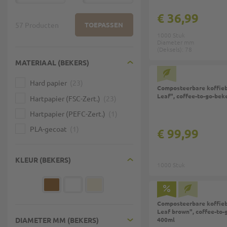
€ 36,99
57 Producten
TOEPASSEN
1000 Stuk
Diameter mm
(Deksels): 78
MATERIAAL (BEKERS)
Top
Hard papier
23
Composteerbare koffieb
Leaf", coffee-to-go-beke
Hartpapier (FSC-Zert.)
23
Hartpapier (PEFC-Zert.)
1
PLA-gecoat
1
€ 99,99
KLEUR (BEKERS)
1000 Stuk
Composteerbare koffieb
Leaf brown", coffee-to-g
400ml
DIAMETER MM (BEKERS)