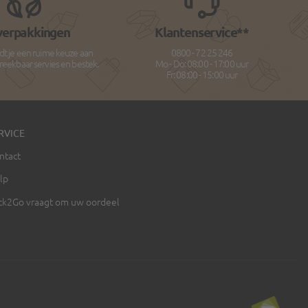
verpakkingen
Klantenservice**
dt je een ruime keuze aan
0800 - 72 25 246
breekbaar servies en bestek.
Mo - Do: 08:00 - 17:00 uur
Fr: 08:00 - 15:00 uur
RVICE
ntact
lp
ck2Go vraagt om uw oordeel