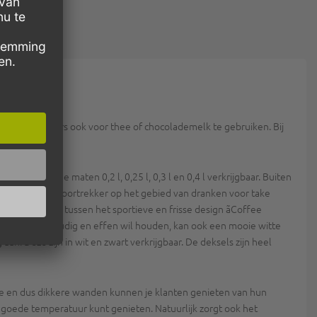
jk zijn de bekers ook voor thee of chocolademelk te gebruiken. Bij
papier in de maten 0,2 l, 0,25 l, 0,3 l en 0,4 l verkrijgbaar. Buiten
is de VS de voortrekker op het gebied van dranken voor take
Je kunt kiezen tussen het sportieve en frisse design ãCoffee
s liever eenvoudig en effen wil houden, kan ook een mooie witte
n. Deze zijn in wit en zwart verkrijgbaar. De deksels zijn heel
le en dus dikkere wanden kunnen je klanten genieten van hun
 goede temperatuur kunt genieten. Natuurlijk zorgt ook het