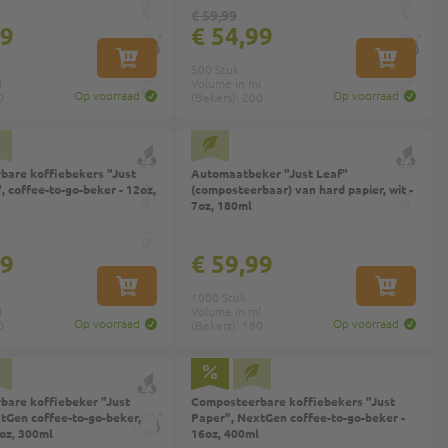
€ 59,99
99
€ 54,99
IN WINKELWAGEN
IN WINKEL
500 Stuk
l
Volume in ml
Op voorraad
Op voorraad
0
(Bekers): 200
are koffiebekers "Just
Automaatbeker "Just Leaf"
, coffee-to-go-beker - 12oz,
(composteerbaar) van hard papier, wit -
7oz, 180ml
99
€ 59,99
IN WINKELWAGEN
IN WINKEL
1000 Stuk
l
Volume in ml
Op voorraad
Op voorraad
0
(Bekers): 180
are koffiebeker "Just
Composteerbare koffiebekers "Just
tGen coffee-to-go-beker,
Paper", NextGen coffee-to-go-beker -
oz, 300ml
16oz, 400ml