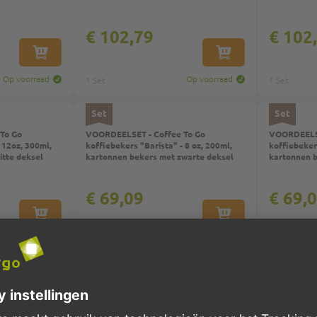
€ 102,79
€ 102
IN WINKELWAGEN
IN WINKELWAGEN
Op voorraad
Op voorraad
1 Set
1 Set
Set
Set
To Go
VOORDEELSET - Coffee To Go
VOORDEELSE
 12oz, 300ml,
koffiebekers "Barista" - 8 oz, 200ml,
koffiebekers
itte deksel
kartonnen bekers met zwarte deksel
kartonnen b
€ 69,09
€ 69,
IN WINKELWAGEN
IN WINKELWAGEN
Op voorraad
Op voorraad
1 Set
1 Set
Artikelen
Onder
Pagina:
/
24
96
per pagina: