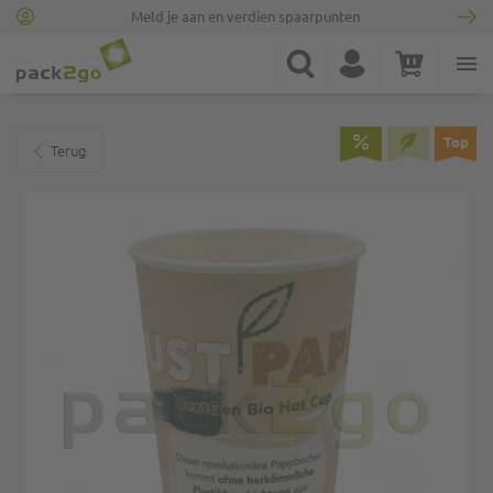
Meld je aan en verdien spaarpunten
Ga naar homepagina
Zoek
Account
Winkelwagen
Minicart
Ga naar het einde van de afbeeldingen-gallerij
Top
Terug