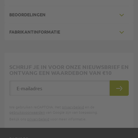
BEOORDELINGEN
FABRIKANTINFORMATIE
SCHRIJF JE IN VOOR ONZE NIEUWSBRIEF EN
ONTVANG EEN WAARDEBON VAN €10
E-mailadres
INSCHRIJ
We gebruiken reCAPTCHA. Het
privacybeleid
en de
gebruiksvoorwaarden
van Google zijn van toepassing.
Bekijk ons
privacybeleid
voor meer informatie.