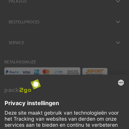
PACK2GO
BESTELLPROCES
SERVICE
BETALINGSWIJZE
VERZENDMETHODEN
Facebook
Instagram
LinkedIn