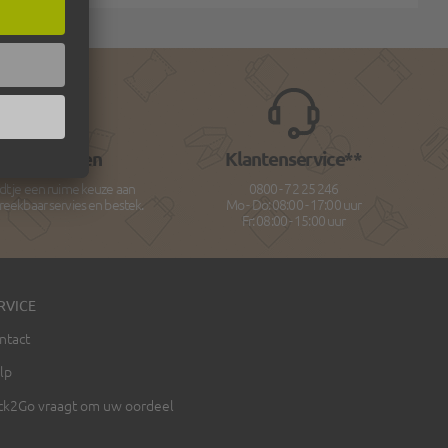
verpakkingen
Klantenservice**
dt je een ruime keuze aan
0800 - 72 25 246
breekbaar servies en bestek.
Mo - Do: 08:00 - 17:00 uur
Fr: 08:00 - 15:00 uur
RVICE
ntact
lp
ck2Go vraagt om uw oordeel