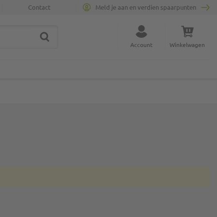
Contact
Meld je aan en verdien spaarpunten
ZOEK
Sluit zoekopdracht
Account
Winkelwagen
Minicart