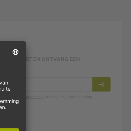
 NIEUWSBRIEF EN ONTVANG EEN
INSCHRIJVEN
en de
gebruiksvoorwaarden
van Google zijn van toepassing.
.