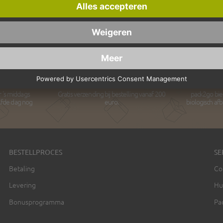
ring
Gratis Verzending
Bio
r 's middags
Gratis verzending bij bestelling vanaf 200
pack2go bie
lfde dag nog
euro.
biologisch af
BESTELLPROCES
SE
Betaling
Co
Levering
Hu
Bonusprogramma
Pa