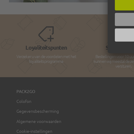
Loyaliteitspunten
Snelle Leve
Verzeker u van de voordelen met het
Bestellingen voor 10 uu
loyaliteitsprogramma
kunnen wij meestal deze
versturen.
PACK2GO
Colofon
Gegevensbescherming
Algemene voorwaarden
Cookie-instellingen