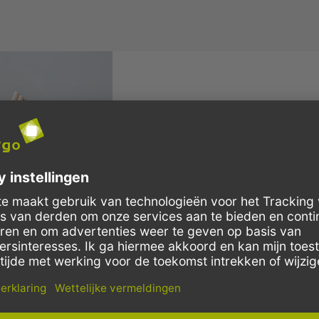
SCHRIJF JE IN VOOR ONZE
WAARDEBON VAN €10
E-mailadres
We gebruiken reCAPTCHA. Het
privacybeleid
Bekijk ons
privacybeleid
voor meer informatie