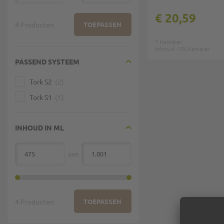
€ 20,59
4 Producten
TOEPASSEN
1 Kanister
Inhoud: 10L-Kanister
PASSEND SYSTEEM
Tork S2
2
Tork S1
1
INHOUD IN ML
aan
van
4 Producten
TOEPASSEN