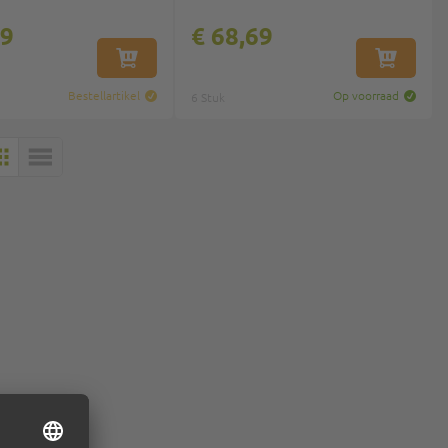
59
€ 68,69
IN WINKELWAGEN
IN WINKEL
Bestellartikel
Op voorraad
6 Stuk
MOZAÏEK
LIJST