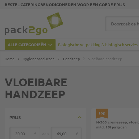
BESTEL CATERINGBENODIGDHEDEN VOOR EEN GOEDE PRIJS
Ga naar homepagina
Zoek
ALLE CATEGORIEËN
Biologische verpakking & biologisch servies
Home
Hygiëneproducten
Handzeep
Vloeibare handzeep
VLOEIBARE
HANDZEEP
Top
PRIJS
H-300 crèmezeep, vloei
mild, 10l jerrycan
€
aan
€
van