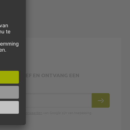
 NIEUWSBRIEF EN ONTVANG EEN
INSCHRIJVEN
en de
gebruiksvoorwaarden
van Google zijn van toepassing.
.