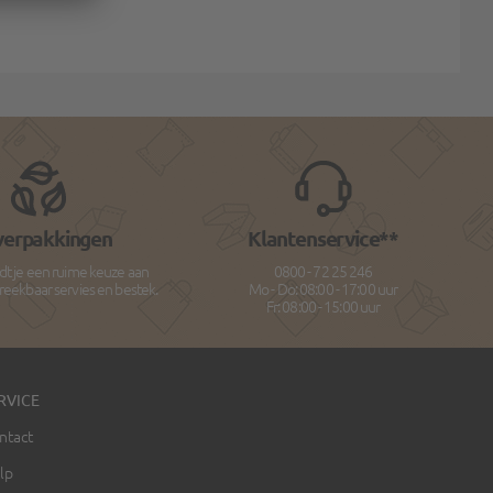
verpakkingen
Klantenservice**
dt je een ruime keuze aan
0800 - 72 25 246
breekbaar servies en bestek.
Mo - Do: 08:00 - 17:00 uur
Fr: 08:00 - 15:00 uur
RVICE
ntact
lp