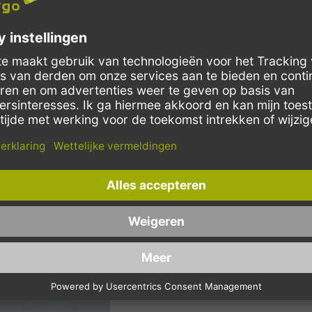
SCHRIJF JE IN VOOR ONZE
WAARDEBON VAN €10
E-mailadres
We gebruiken reCAPTCHA. Het
privacybeleid
Bekijk ons
privacybeleid
voor meer informatie