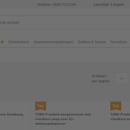
Hotline:
0800-7225246
Levertijd: 3 dagen
Drinkbekers
Meeneemverpakkingen
Zakken & Tassen
Servetten
Artikelen
24
per pagina:
Top
Top
bare handzeep,
TORK Premium zeeppatronen met
TORK Premi
vloeibare zeep voor S2-
vloeibare z
minizeepdispenser