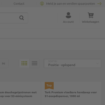
Contact
Meld je aan en verdien spaarpunten
ZOEK
Sluit zoekopdracht
Account
Winkelwagen
Minicart
BOVEN
SORT BY:
96
MOZAÏEK
LIJST
Top
um douchegelpatronen met
Tork Premium vloeibare handzeep voor
eep voor S2-minisysteem
S1-zeepdispenser, 1000 ml