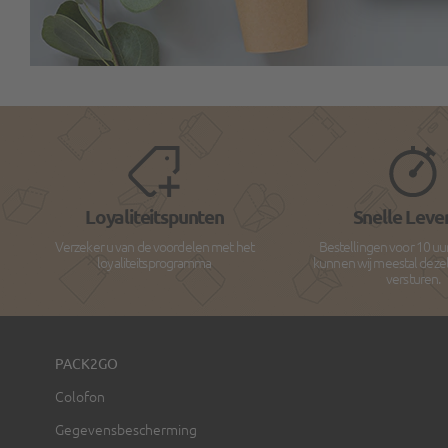
Loyaliteitspunten
Snelle Leve
Verzeker u van de voordelen met het
Bestellingen voor 10 uu
loyaliteitsprogramma
kunnen wij meestal deze
versturen.
PACK2GO
Colofon
Gegevensbescherming