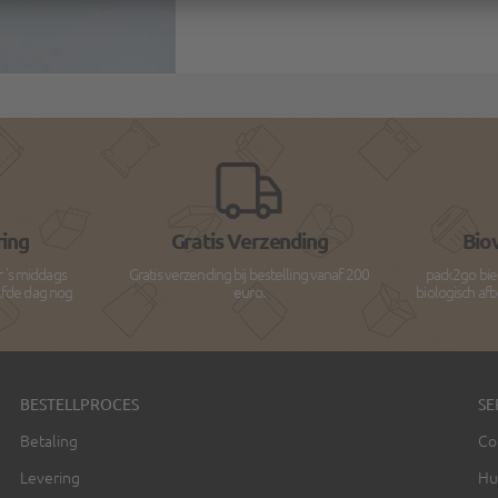
ring
Gratis Verzending
Bio
r 's middags
Gratis verzending bij bestelling vanaf 200
pack2go bie
lfde dag nog
euro.
biologisch af
BESTELLPROCES
SE
Betaling
Co
Levering
Hu