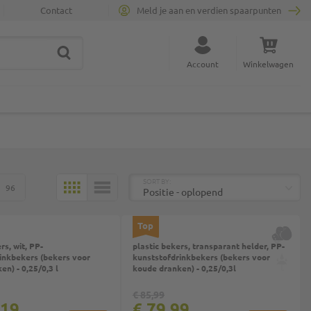
Contact
Meld je aan en verdien spaarpunten
ZOEK
Sluit zoekopdracht
Account
Winkelwagen
Minicart
BOVEN
SORT BY:
96
MOZAÏEK
LIJST
Top
rs, wit, PP-
plastic bekers, transparant helder, PP-
inkbekers (bekers voor
kunststofdrinkbekers (bekers voor
n) - 0,25/0,3 l
koude dranken) - 0,25/0,3l
€ 85,99
,19
€ 79,99