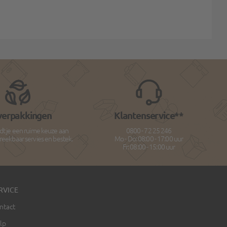
verpakkingen
Klantenservice**
dt je een ruime keuze aan
0800 - 72 25 246
breekbaar servies en bestek.
Mo - Do: 08:00 - 17:00 uur
Fr: 08:00 - 15:00 uur
RVICE
ntact
lp