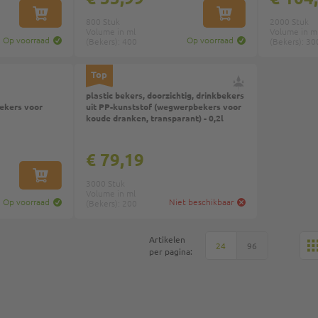
IN WINKELWAGEN
IN WINKELWAGEN
800 Stuk
2000 Stuk
Volume in ml
Volume in m
Op voorraad
Op voorraad
(Bekers): 400
(Bekers): 30
Top
plastic bekers, doorzichtig, drinkbekers
ekers voor
uit PP-kunststof (wegwerpbekers voor
koude dranken, transparant) - 0,2l
€ 79,19
IN WINKELWAGEN
3000 Stuk
Volume in ml
Op voorraad
Niet beschikbaar
(Bekers): 200
Artikelen
24
96
per pagina: