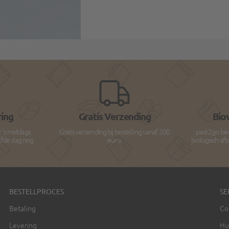
ring
Gratis Verzending
Bio
r 's middags
Gratis verzending bij bestelling vanaf 200
pack2go bie
lfde dag nog
euro.
biologisch af
BESTELLPROCES
SE
Betaling
Co
Levering
Hu