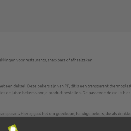
akkingen voor restaurants, snackbars of afhaalzaken.
et een deksel. Deze bekers zijn van PP, dit is een transparant thermoplas
es de juiste bekers voor je product bestellen. De passende deksel is hier
ansparant. Hierbij gaat het om goedkope, handige bekers, die als drinkbeke
 voor het uitschenken van water, cola en limonade.