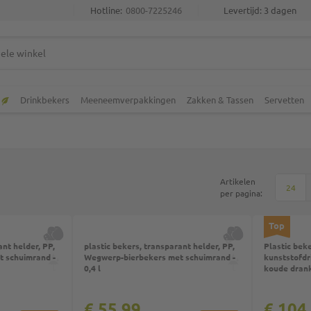
Hotline:
0800-7225246
Levertijd: 3 dagen
Drinkbekers
Meeneemverpakkingen
Zakken & Tassen
Servetten
Artikelen
24
per pagina:
Top
ant helder, PP,
plastic bekers, transparant helder, PP,
Plastic beke
 schuimrand -
Wegwerp-bierbekers met schuimrand -
kunststofdr
0,4 l
koude dranke
€ 55,99
€ 104