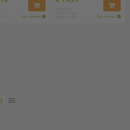
IN WINKELWAGEN
IN WINKEL
2000 Stuk
l
Volume in ml
Op voorraad
Op voorraad
0
(Bekers): 300
MOZAÏEK
LIJST