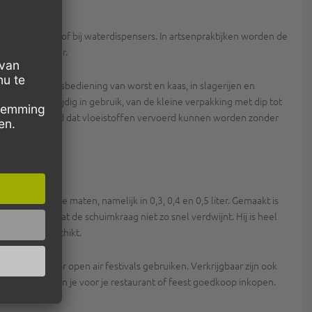
ken gebruikt, of bij waterdispensers. In artsenpraktijken worden de
ekers bruikbaar.
n voor de versbediening van worst en kaas, in slagerijen en
s heel veelzijdig in gebruik, van de kleine verpakking met dip tot
ordt gegarandeerd dat vloeistoffen vervoerd kunnen worden zonder
verschillende maten, namelijk in 0,3, 0,4 en 0,5 liter. Gemaakt is
rschuim, zodat de schuimkraag niet zo snel verdwijnt. Hij is heel
htensappen geschikt.
pack2go voor open air festivals gebruiken. Verkrijgbaar zijn ook
orting, zo kun je voor je restaurant of feest goedkoop inkopen.