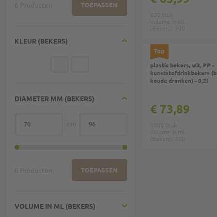
6 Producten
TOEPASSEN
800 Stuk
Volume in ml
(Bekers): 500
KLEUR (BEKERS)
Top
plastic bekers, wit, PP -
kunststofdrinkbekers (b
koude dranken) - 0,2l
DIAMETER MM (BEKERS)
€ 73,89
aan
3000 Stuk
van
Volume in ml
(Bekers): 200
6 Producten
TOEPASSEN
VOLUME IN ML (BEKERS)