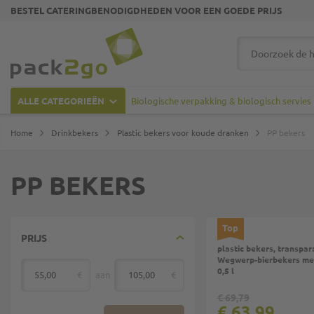
BESTEL CATERINGBENODIGDHEDEN VOOR EEN GOEDE PRIJS
Ga naar homepagina
Zoek
ALLE CATEGORIEËN
Biologische verpakking & biologisch servies
Home
Drinkbekers
Plastic bekers voor koude dranken
PP bekers
PP BEKERS
Top
PRIJS
plastic bekers, transpar
Wegwerp-bierbekers met
0,5 l
€
aan
€
van
€ 69,79
€ 63,99