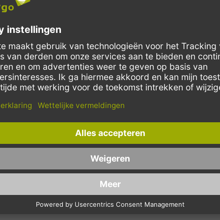
r. Ze worden bijvoorbeeld voor evenementen, beurzen en in artsenpraktij
r water. Op feesten en bij evenementen zijn de drinkbekers als schenkb
te groenten, olijven, worst en nog veel meer. Je kunt de bekers gebruike
rbeeld dips te verpakken. Door de verschillende groottes zijn de PP beker
rzien van de juiste deksel. De deksel zit precies goed op de beker, zo w
eten worden.
odat je nog meer keuze hebt de passende beker voor je product te kopen.
is een goedkope wegwerpbeker voor feestjes. Verkrijgbaar is hij in drie 
ker voor koude dranken. Hij bezit een glad oppervlak en een rand voor bie
beker is niet alleen voor bier, maar ook voor cola, limonade en alle vruc
len. Zo kun je de PP bekers bijvoorbeeld samen met andere artikelen van 
r eten en drinken om mee te nemen. Voor grootverbruikers is er kwantumk