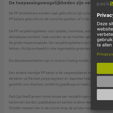
De toepassingsmogelijkheden zijn veelzijdig!
De PP drinkbekers worden vaak gebruikt en zijn universeel inzetbaa
PP bekers gebruikt om de mond te spoelen, of in de wachtkamer voo
De PP verpakkingsbeker voor salades, roomkaas, antipasti, ingemaak
delicatessenwinkels. Vaak worden ze op markten gebruikt, om bijvoo
de grote macaronisalade. De verpakkingsbekers zijn natuurlijk voo
lekken. Als bijvoorbeeld in olie ingemaakte groentes vervoerd mo
De delicatessenbekers zijn in rond en hoekig model verkrijgbaar, z
Een andere handige PP beker is de wegwerpbeker met schuimrand, dit 
de beker uit flexibel polypropyleen en daarmee heel geschikt als be
geschikt voor dranken, omdat hij goedkoop en heel stevig is. De PP 
Pack2go biedt je een ruime keuze aan verpakkingen en horeca-artike
kartonnen borden, patatbakjes en talrijke andere verpakkingen voo
Ontdek meteen hier in de online shop de talrijke mogelijkheden!