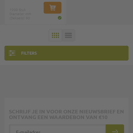
1000 Stuk
IN WINKELWAGEN
Diameter mm
(Deksels): 90
MOZAÏEK
LIJST
FILTERS
SCHRIJF JE IN VOOR ONZE NIEUWSBRIEF EN
ONTVANG EEN WAARDEBON VAN €10
E-mailadres