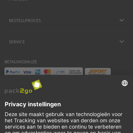
BESTELLPROCES
SERVICE
BETALINGSWIJZE
VERZENDMETHODEN
Facebook
Instagram
LinkedIn