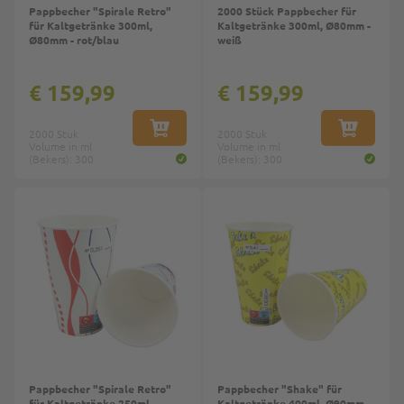
Pappbecher "Spirale Retro"
2000 Stück Pappbecher für
für Kaltgetränke 300ml,
Kaltgetränke 300ml, Ø80mm -
Ø80mm - rot/blau
weiß
€ 159,99
€ 159,99
2000 Stuk
IN WINKELWAGEN
2000 Stuk
IN WINKE
Volume in ml
Volume in ml
(Bekers): 300
(Bekers): 300
Pappbecher "Spirale Retro"
Pappbecher "Shake" für
für Kaltgetränke 250ml,
Kaltgetränke 400ml, Ø90mm -