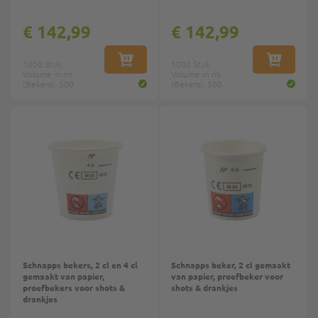
€ 142,99
€ 142,99
1000 Stuk
IN WINKELWAGEN
1000 Stuk
IN WINKE
Volume in ml
Volume in ml
(Bekers): 500
(Bekers): 500
Schnapps bekers, 2 cl en 4 cl
Schnapps beker, 2 cl gemaakt
gemaakt van papier,
van papier, proefbeker voor
proefbekers voor shots &
shots & drankjes
drankjes