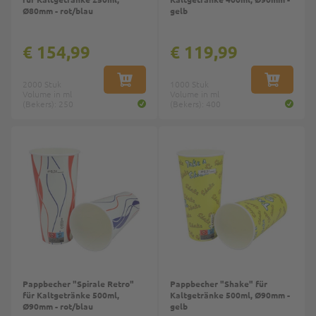
Ø80mm - rot/blau
gelb
€ 154,99
€ 119,99
2000 Stuk
IN WINKELWAGEN
1000 Stuk
IN WINKE
Volume in ml
Volume in ml
(Bekers): 250
(Bekers): 400
Pappbecher "Spirale Retro"
Pappbecher "Shake" für
für Kaltgetränke 500ml,
Kaltgetränke 500ml, Ø90mm -
Ø90mm - rot/blau
gelb