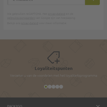
INSCHRIJ
We gebruiken reCAPTCHA. Het
privacybeleid
en de
gebruiksvoorwaarden
van Google zijn van toepassing.
Bekijk ons
privacybeleid
voor meer informatie.
Loyaliteitspunten
Verzeker u van de voordelen met het loyaliteitsprogramma
PACK2GO