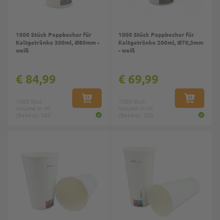
1000 Stück Pappbecher für
1000 Stück Pappbecher für
Kaltgetränke 300ml, Ø80mm -
Kaltgetränke 200ml, Ø70,3mm
weiß
- weiß
€ 84,99
€ 69,99
1000 Stuk
IN WINKELWAGEN
1000 Stuk
IN WINKE
Volume in ml
Volume in ml
(Bekers): 300
(Bekers): 200