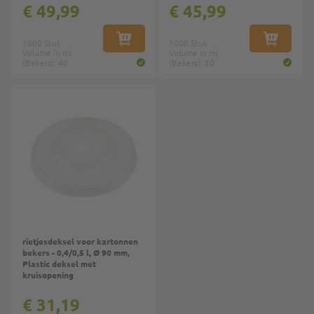
€ 49,99
€ 45,99
1000 Stuk
IN WINKELWAGEN
1000 Stuk
IN WINKE
Volume in ml
Volume in ml
(Bekers): 40
(Bekers): 20
Top
rietjesdeksel voor kartonnen
bekers - 0,4/0,5 l, Ø 90 mm,
Plastic deksel met
kruisopening
€ 31,19