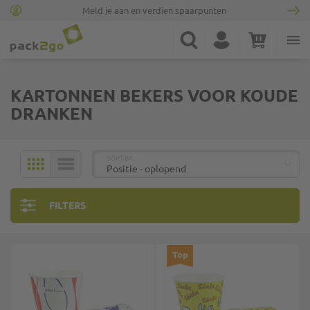
Meld je aan en verdien spaarpunten
Ga naar homepagina
Zoek
Account
Winkelwagen
Minicart
KARTONNEN BEKERS VOOR KOUDE
DRANKEN
BOVEN
SORT BY:
MOZAÏEK
LIJST
FILTERS
Top