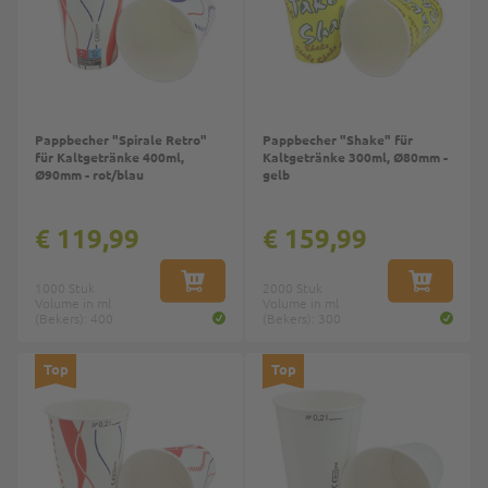
Pappbecher "Spirale Retro"
Pappbecher "Shake" für
für Kaltgetränke 400ml,
Kaltgetränke 300ml, Ø80mm -
Ø90mm - rot/blau
gelb
€ 119,99
€ 159,99
1000 Stuk
IN WINKELWAGEN
2000 Stuk
IN WINKE
Volume in ml
Volume in ml
(Bekers): 400
(Bekers): 300
Top
Top