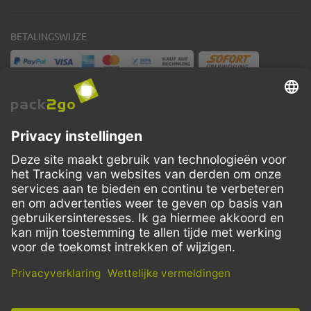
BETALINGSWIJZE
VERZENDMETHODEN
Facebook
Instagram
LinkedIn