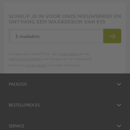
SCHRIJF JE IN VOOR ONZE NIEUWSBRIEF EN
ONTVANG EEN WAARDEBON VAN €10
E-mailadres
INSCHRIJ
We gebruiken reCAPTCHA. Het
privacybeleid
en de
gebruiksvoorwaarden
van Google zijn van toepassing.
Bekijk ons
privacybeleid
voor meer informatie.
PACK2GO
BESTELLPROCES
SERVICE