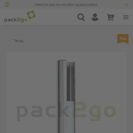
Meld je aan en verdien spaarpunten
Ga naar homepagina
Zoek
Account
Winkelwagen
Minicart
Ga naar het einde van de afbeeldingen-gallerij
Top
Terug