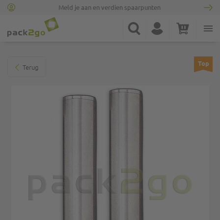
Meld je aan en verdien spaarpunten
Ga naar homepagina
Zoek
Account
Winkelwagen
Minicart
Ga naar het einde van de afbeeldingen-gallerij
Top
Terug