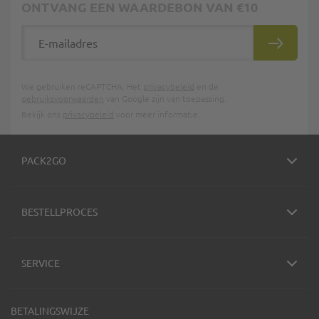
ONTVANG EEN WAARDEBON VAN €10
E-mailadres
INSCHRIJ
We gebruiken reCAPTCHA. Het
privacybeleid
en de
gebruiksvoorwaarden
van Google zijn van toepassing.
Bekijk ons
privacybeleid
voor meer informatie.
PACK2GO
BESTELLPROCES
SERVICE
BETALINGSWIJZE