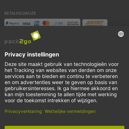
BETALINGSWIJZE
VERZENDMETHODEN
Facebook
Instagram
LinkedIn