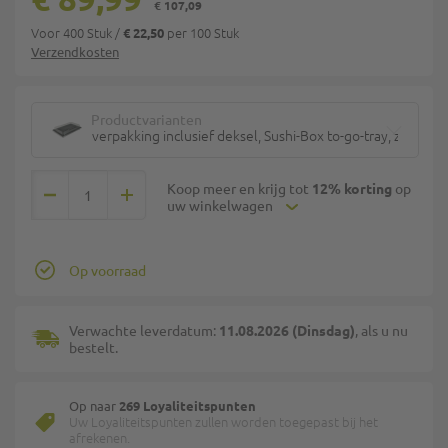
€ 107,09
Voor 400 Stuk
/
per 100 Stuk
€ 22,50
Verzendkosten
Productvarianten
verpakking inclusief deksel, Sushi-Box to-go-tray, zwart, m
Koop meer en krijg tot
12% korting
op
uw winkelwagen
Op voorraad
Verwachte leverdatum:
11.08.2026 (Dinsdag)
, als u nu
bestelt.
Op naar
269 Loyaliteitspunten
Uw Loyaliteitspunten zullen worden toegepast bij het
afrekenen.