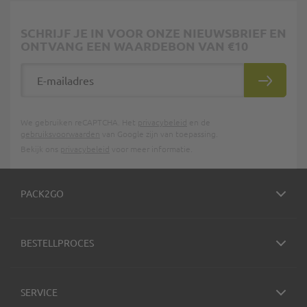
SCHRIJF JE IN VOOR ONZE NIEUWSBRIEF EN
ONTVANG EEN WAARDEBON VAN €10
E-mailadres
INSCHRIJ
We gebruiken reCAPTCHA. Het
privacybeleid
en de
gebruiksvoorwaarden
van Google zijn van toepassing.
Bekijk ons
privacybeleid
voor meer informatie.
PACK2GO
BESTELLPROCES
SERVICE