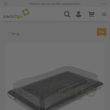
Meld je aan en verdien spaarpunten
Ga naar homepagina
Zoek
Account
Winkelwagen
Minicart
Ga naar het einde van de afbeeldingen-gallerij
Top
Terug