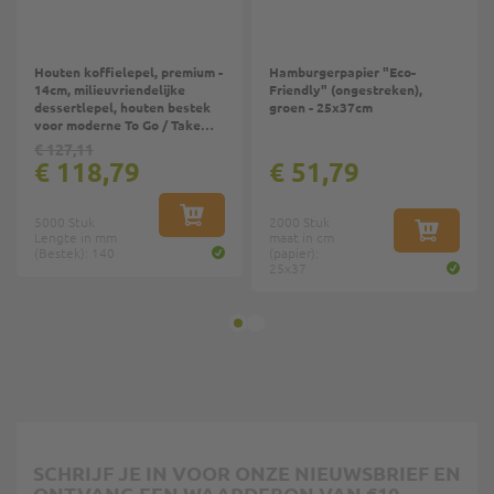
Houten koffielepel, premium -
Hamburgerpapier "Eco-
14cm, milieuvriendelijke
Friendly" (ongestreken),
dessertlepel, houten bestek
groen - 25x37cm
voor moderne To Go / Take
Away
€ 127,11
€ 118,79
€ 51,79
5000 Stuk
IN WINKELWAGEN
2000 Stuk
Lengte in mm
maat in cm
IN WINKE
(Bestek): 140
(papier):
25x37
SCHRIJF JE IN VOOR ONZE NIEUWSBRIEF EN
ONTVANG EEN WAARDEBON VAN €10