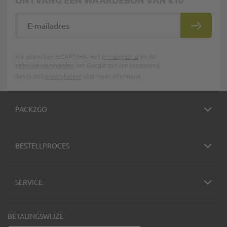
E-mailadres
INSCHRIJ
We gebruiken reCAPTCHA. Het
privacybeleid
en de
gebruiksvoorwaarden
van Google zijn van toepassing.
Bekijk ons
privacybeleid
voor meer informatie.
PACK2GO
BESTELLPROCES
SERVICE
BETALINGSWIJZE