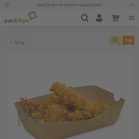
Meld je aan en verdien spaarpunten
Ga naar homepagina
Zoek
Account
Winkelwagen
Minicart
Ga naar het einde van de afbeeldingen-gallerij
Top
Terug