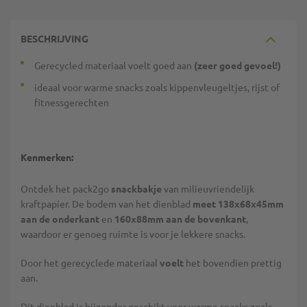
BESCHRIJVING
Gerecycled materiaal voelt goed aan
(zeer goed gevoel!)
ideaal voor warme snacks zoals kippenvleugeltjes, rijst of
fitnessgerechten
Kenmerken:
Ontdek het pack2go
snackbakje
van milieuvriendelijk
kraftpapier. De bodem van het dienblad
meet 138x68x45mm
aan de onderkant
en
160x88mm aan de bovenkant
,
waardoor er genoeg ruimte is voor je lekkere snacks.
Door het gerecyclede materiaal
voelt
het bovendien prettig
aan.
Dit dienblad is bijzonder geschikt voor warme snacks zoals