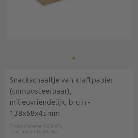
Ga naar het begin van de afbeeldingen-gallerij
Snackschaaltje van kraftpapier
(composteerbaar),
milieuvriendelijk, bruin -
138x68x45mm
Productnummer
P2G8472
Maat in cm
13,8x6,8x4,5