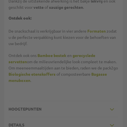
Dankzij de uitstekende afwerking is het bakje
lekvrij
en ook
geschikt voor
vette
of
sauzige gerechten
.
Ontdek ook:
De snackschaal is verkrijgbaar in vier andere
Formaten
zodat
u de perfecte verpakking kunt kiezen voor de behoeften van
uw bedrijf.
Ontdek ook ons
Bamboe bestek
en
gerecyclede
servetten
om de milieuvriendelijke look compleet te maken.
Om meeneemmaaltijden aan te bieden, raden we de pack2go
Biologische etenskoffers
of composteerbare
Bagasse
menuboxen
.
HOOGTEPUNTEN
DETAILS