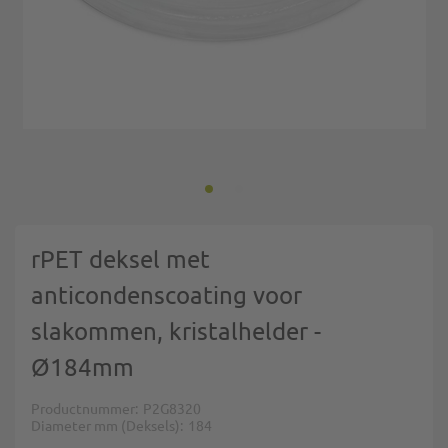
Ga naar het begin van de afbeeldingen-gallerij
rPET deksel met
anticondenscoating voor
slakommen, kristalhelder -
Ø184mm
Productnummer
P2G8320
Diameter mm (Deksels)
184