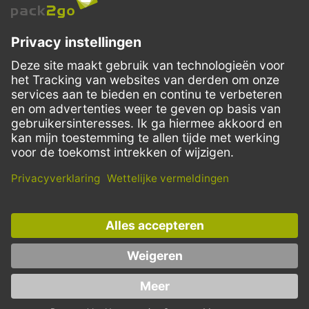
VERZENDMETHODEN
Facebook
Instagram
LinkedIn
Dit aanbod is enkel bedoeld voor horeca, handel, industrie, handwerk,
overheidsinstanties en vrije beroepen. Particuliere aankopen zijn
uitgesloten.
* Prijzen zijn excl. BTW en Verzending
** Op dit moment wordt de klantenservice alleen in het Engels en
Duits aangeboden.