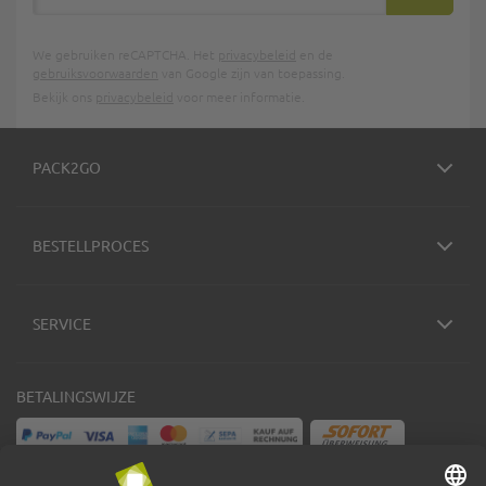
INSCHRIJ
We gebruiken reCAPTCHA. Het
privacybeleid
en de
gebruiksvoorwaarden
van Google zijn van toepassing.
Bekijk ons
privacybeleid
voor meer informatie.
PACK2GO
BESTELLPROCES
SERVICE
BETALINGSWIJZE