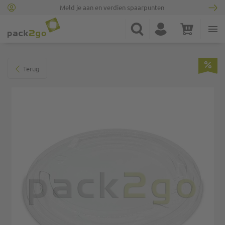
Meld je aan en verdien spaarpunten
Ga naar homepagina
Zoek
Account
Winkelwagen
Minicart
Ga naar het einde van de afbeeldingen-gallerij
Terug