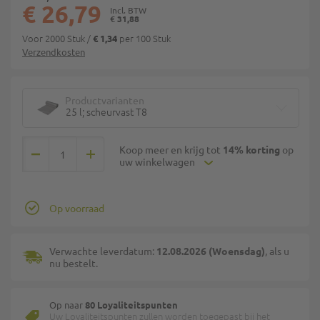
€ 26,79
€ 31,88
Voor 2000 Stuk
/
per 100 Stuk
€ 1,34
Verzendkosten
Productvarianten
25 l; scheurvast T8
Koop meer en krijg tot
14% korting
op
uw winkelwagen
Op voorraad
Verwachte leverdatum:
12.08.2026 (Woensdag)
, als u
nu bestelt.
Op naar
80 Loyaliteitspunten
Uw Loyaliteitspunten zullen worden toegepast bij het