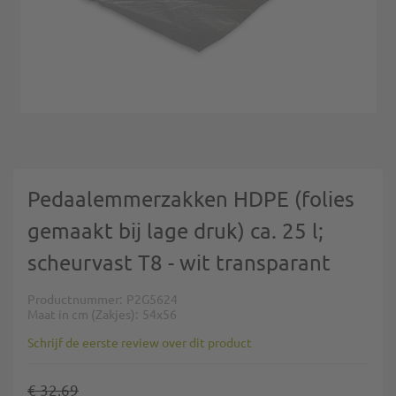
Ga naar het begin van de afbeeldingen-gallerij
Pedaalemmerzakken HDPE (folies
gemaakt bij lage druk) ca. 25 l;
scheurvast T8 - wit transparant
Productnummer
P2G5624
Maat in cm (Zakjes)
54x56
Schrijf de eerste review over dit product
€ 32,69