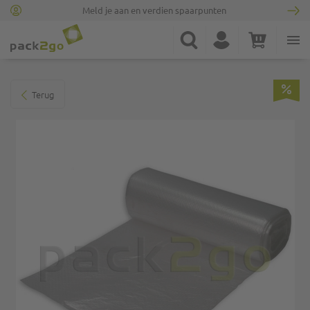
Meld je aan en verdien spaarpunten
Ga naar homepagina
Zoek
Account
Winkelwagen
Minicart
Ga naar het einde van de afbeeldingen-gallerij
Terug