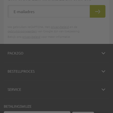
E-mailadres
INSCHRIJ
We gebruiken reCAPTCHA. Het
privacybeleid
en de
gebruiksvoorwaarden
van Google zijn van toepassing.
Bekijk ons
privacybeleid
voor meer informatie.
PACK2GO
BESTELLPROCES
SERVICE
BETALINGSWIJZE