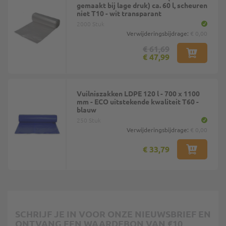
gemaakt bij lage druk) ca. 60 l, scheuren
niet T10 - wit transparant
2000 Stuk
Verwijderingsbijdrage:
€ 0,00
€ 61,69
€ 47,99
Vuilniszakken LDPE 120 l - 700 x 1100
mm - ECO uitstekende kwaliteit T60 -
blauw
250 Stuk
Verwijderingsbijdrage:
€ 0,00
€ 33,79
SCHRIJF JE IN VOOR ONZE NIEUWSBRIEF EN
ONTVANG EEN WAARDEBON VAN €10