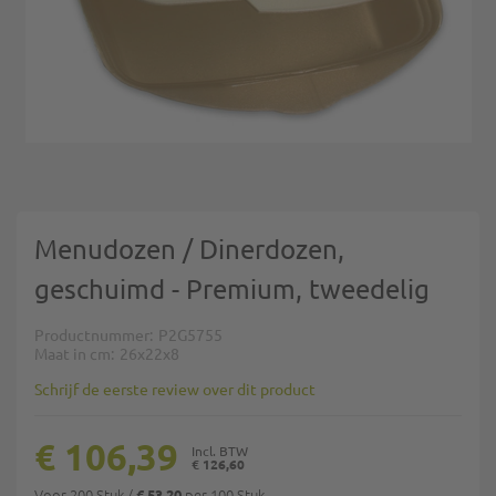
Ga naar het begin van de afbeeldingen-gallerij
Menudozen / Dinerdozen,
geschuimd - Premium, tweedelig
Productnummer
P2G5755
Maat in cm
26x22x8
Schrijf de eerste review over dit product
€ 106,39
€ 126,60
Voor 200 Stuk
/
per 100 Stuk
€ 53,20