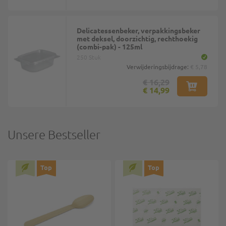
Delicatessenbeker, verpakkingsbeker
met deksel, doorzichtig, rechthoekig
(combi-pak) - 125ml
250 Stuk
Verwijderingsbijdrage:
€ 5,78
€ 16,29
€ 14,99
Unsere Bestseller
Top
Top