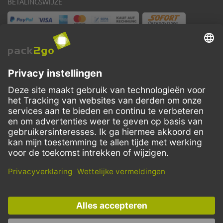
BETALINGSWIJZE
VERZENDMETHODEN
Facebook
Instagram
LinkedIn
Dit aanbod is enkel bedoeld voor horeca, handel, industrie, handwerk,