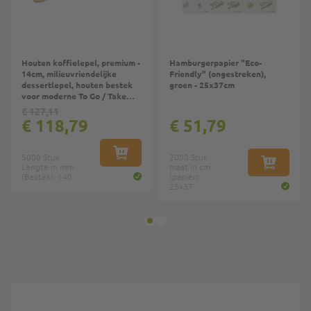
Houten koffielepel, premium -
Hamburgerpapier "Eco-
14cm, milieuvriendelijke
Friendly" (ongestreken),
dessertlepel, houten bestek
groen - 25x37cm
voor moderne To Go / Take
Away
€ 127,11
€ 118,79
€ 51,79
5000 Stuk
IN WINKELWAGEN
2000 Stuk
Lengte in mm
maat in cm
IN WINKE
(Bestek): 140
(papier):
25x37