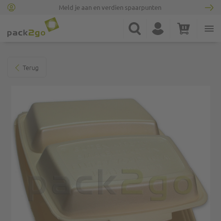
Meld je aan en verdien spaarpunten
Ga naar homepagina
Zoek
Account
Winkelwagen
Minicart
Ga naar het einde van de afbeeldingen-gallerij
Terug