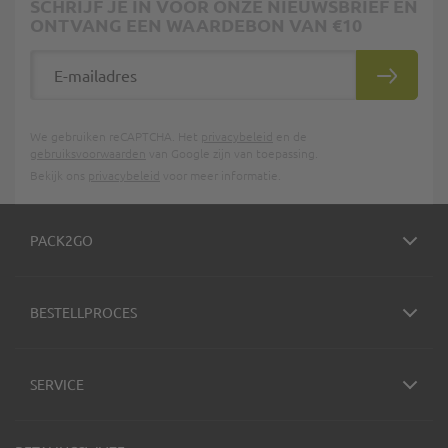
SCHRIJF JE IN VOOR ONZE NIEUWSBRIEF EN
ONTVANG EEN WAARDEBON VAN €10
E-mailadres
INSCHRIJ
We gebruiken reCAPTCHA. Het
privacybeleid
en de
gebruiksvoorwaarden
van Google zijn van toepassing.
Bekijk ons
privacybeleid
voor meer informatie.
PACK2GO
BESTELLPROCES
SERVICE