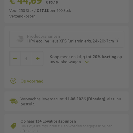
€ 44,69
€ 53,18
Voor 250 Stuk
/
per 100 Stuk
€ 17,88
Verzendkosten
Productvarianten
HP4 ecoline - aus XPS (unlaminiert), 24x20x7cm - ungeteil
Koop meer en krijg tot
20% korting
op
uw winkelwagen
Op voorraad
Verwachte leverdatum:
11.08.2026 (Dinsdag)
, als u nu
bestelt.
Op naar
134 Loyaliteitspunten
Uw Loyaliteitspunten zullen worden toegepast bij het
afrekenen.