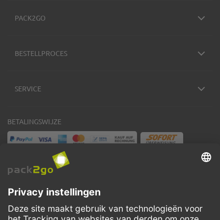
PACK2GO
BESTELLPROCES
SERVICE
BETALINGSWIJZE
VERZENDMETHODEN