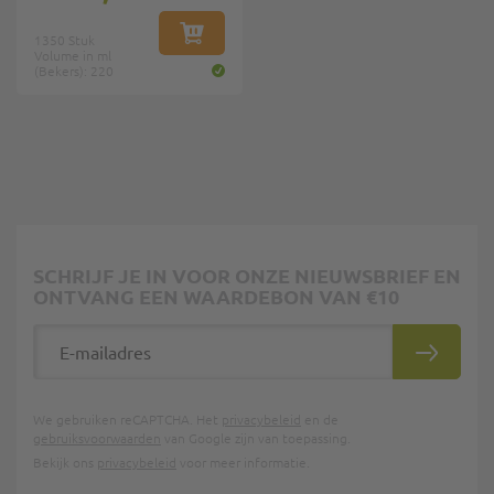
1350 Stuk
IN WINKELWAGEN
Volume in ml
(Bekers): 220
SCHRIJF JE IN VOOR ONZE NIEUWSBRIEF EN
ONTVANG EEN WAARDEBON VAN €10
E-mailadres
INSCHRIJ
We gebruiken reCAPTCHA. Het
privacybeleid
en de
gebruiksvoorwaarden
van Google zijn van toepassing.
Bekijk ons
privacybeleid
voor meer informatie.