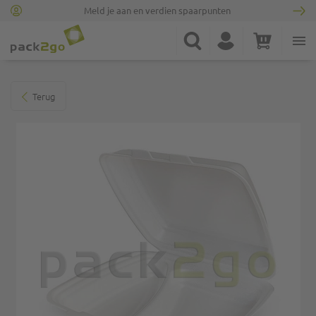
Meld je aan en verdien spaarpunten
Ga naar homepagina
Zoek
Account
Winkelwagen
Minicart
Ga naar het einde van de afbeeldingen-gallerij
Terug