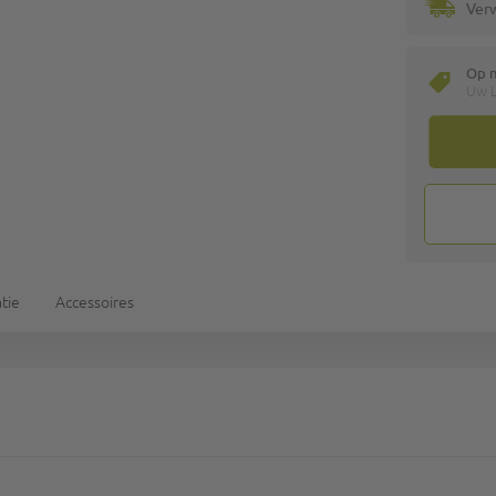
Ver
Op 
Uw L
tie
Accessoires