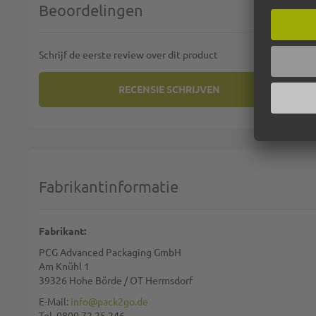
Beoordelingen
Schrijf de eerste review over dit product
RECENSIE SCHRIJVEN
U PLAATST EEN REVIEW OVER:
KNOOPZAKJES 
Uw rating:
1 star
2 stars
3 stars
4 stars
5 stars
Selecteer uw beoordeling
Fabrikantinformatie
Naam:
Fabrikant:
PCG Advanced Packaging GmbH
Samenvatting:
Am Knühl 1
39326 Hohe Börde / OT Hermsdorf
E-Mail:
info@pack2go.de
Tel. 0800 72 25 246