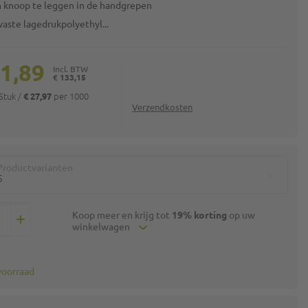
 knoop te leggen in de handgrepen
aste lagedrukpolyethyl...
11,89
€ 133,15
 Stuk
/
per 1000
€ 27,97
Verzendkosten
Productvarianten
5
Koop meer en krijg tot
19% korting
op uw
winkelwagen
voorraad