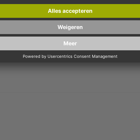
VOOR 5 KG, ND-PE (HDPE) TRANSPARANT - ROL