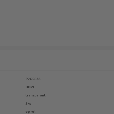
P2G5638
HDPE
transparant
5kg
op rol