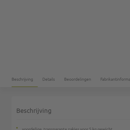
Beschrijving
Details
Beoordelingen
Fabrikantinforma
Beschrijving
voordelige, transparante zakjes voor 5 kg gewicht