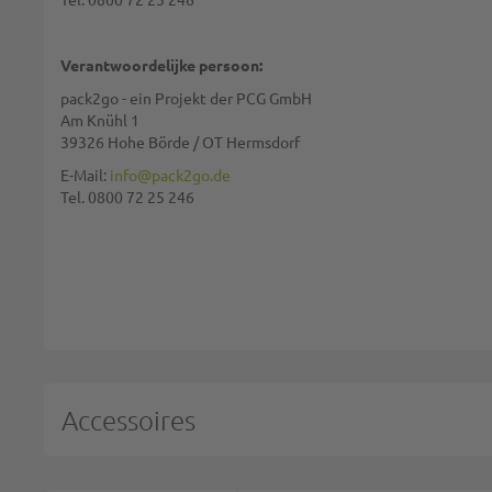
Waardering:
Verantwoordelijke persoon:
pack2go - ein Projekt der PCG GmbH
Am Knühl 1
39326 Hohe Börde / OT Hermsdorf
We gebruiken reCAPTCHA. Het
privacybeleid
en de
gebruiksvoorwaarde
E-Mail:
info@pack2go.de
Tel. 0800 72 25 246
REVIEW VERSTUREN
Accessoires