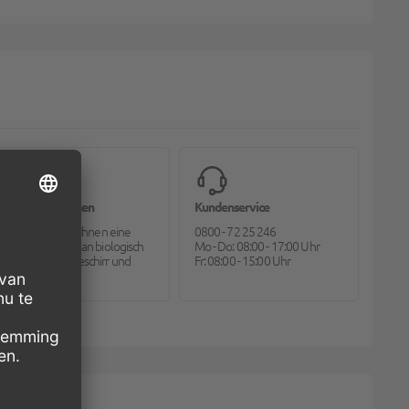
Bioverpackungen
Kundenservice
Pack2go bietet Ihnen eine
0800 - 72 25 246
große Auswahl an biologisch
Mo - Do: 08:00 - 17:00 Uhr
abbaubarem Geschirr und
Fr: 08:00 - 15:00 Uhr
Besteck.