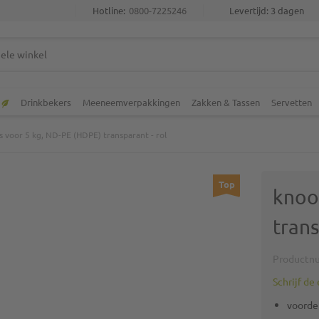
Hotline:
0800-7225246
Levertijd: 3 dagen
Drinkbekers
Meeneemverpakkingen
Zakken & Tassen
Servetten
 voor 5 kg, ND-PE (HDPE) transparant - rol
Top
knoo
trans
Productn
Schrijf de
voordel