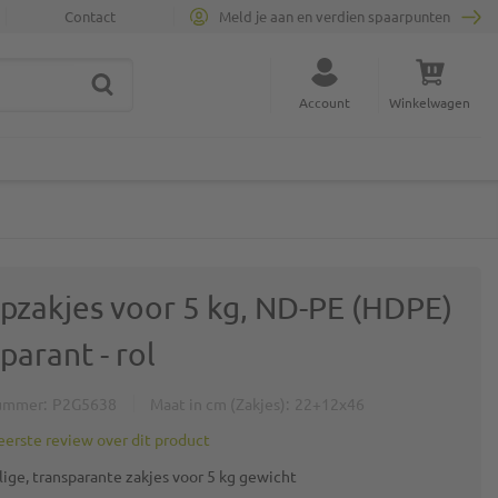
Contact
Meld je aan en verdien spaarpunten
ZOEK
Sluit zoekopdracht
Account
Winkelwagen
Minicart
pzakjes voor 5 kg, ND-PE (HDPE)
parant - rol
ummer
P2G5638
Maat in cm (Zakjes)
22+12x46
 eerste review over dit product
ige, transparante zakjes voor 5 kg gewicht