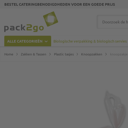
BESTEL CATERINGBENODIGDHEDEN VOOR EEN GOEDE PRIJS
Ga naar homepagina
Zoek
ALLE CATEGORIEËN
Biologische verpakking & biologisch servies
Home
Zakken & Tassen
Plastic tasjes
Knoopzakken
knoopzakjes
Ga naar het einde van de afbeeldingen-gallerij