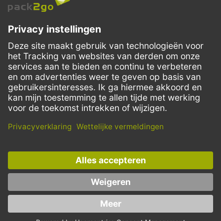
SERVICE
BETALINGSWIJZE
VERZENDMETHODEN
Facebook
Instagram
LinkedIn