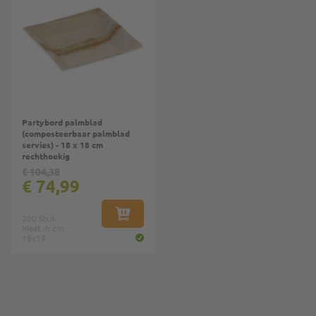
Partybord palmblad
(composteerbaar palmblad
servies) - 18 x 18 cm
rechthoekig
€ 104,38
€ 74,99
200 Stuk
IN WINKELWAGEN
Maat in cm:
18x18