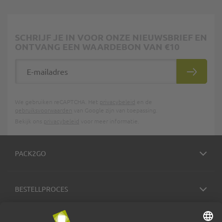
SCHRIJF JE IN VOOR ONZE NIEUWSBRIEF EN
ONTVANG EEN WAARDEBON VAN €10
E-mailadres
INSCHRIJ
We gebruiken reCAPTCHA. Het
privacybeleid
en de
gebruiksvoorwaarden
van Google zijn van toepassing.
Bekijk ons
privacybeleid
voor meer informatie.
PACK2GO
BESTELLPROCES