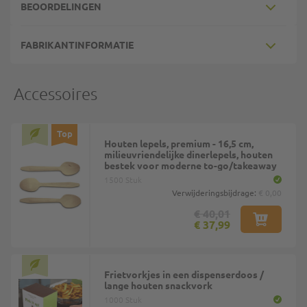
BEOORDELINGEN
FABRIKANTINFORMATIE
Accessoires
Top
Houten lepels, premium - 16,5 cm,
milieuvriendelijke dinerlepels, houten
bestek voor moderne to-go/takeaway
1500 Stuk
Verwijderingsbijdrage:
€ 0,00
€ 40,01
€ 37,99
Frietvorkjes in een dispenserdoos /
lange houten snackvork
1000 Stuk