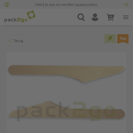
Meld je aan en verdien spaarpunten
Ga naar homepagina
Zoek
Account
Winkelwagen
Minicart
Ga naar het einde van de afbeeldingen-gallerij
Top
Terug