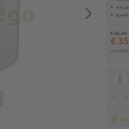
niet g
goed k
€ 45,49
€ 35
Voor 6 Rol
Op 