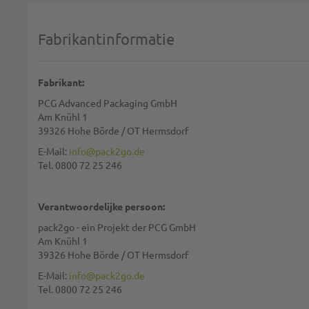
1 star
2 stars
3 stars
4 stars
5 stars
Selecteer uw beoordeling
Fabrikantinformatie
Naam:
Fabrikant:
PCG Advanced Packaging GmbH
Samenvatting:
Am Knühl 1
39326 Hohe Börde / OT Hermsdorf
E-Mail:
info@pack2go.de
Tel. 0800 72 25 246
Waardering:
Verantwoordelijke persoon:
pack2go - ein Projekt der PCG GmbH
Am Knühl 1
39326 Hohe Börde / OT Hermsdorf
We gebruiken reCAPTCHA. Het
privacybeleid
en de
gebruiksvoorwaarde
E-Mail:
info@pack2go.de
Tel. 0800 72 25 246
REVIEW VERSTUREN