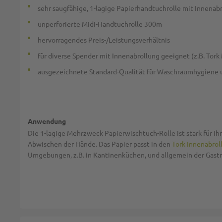
sehr saugfähige, 1-lagige Papierhandtuchrolle mit Innenab
unperforierte Midi-Handtuchrolle 300m
hervorragendes Preis-/Leistungsverhältnis
für diverse Spender mit Innenabrollung geeignet (z.B. Tork
ausgezeichnete Standard-Qualität für Waschraumhygiene
Anwendung
Die 1-lagige Mehrzweck Papierwischtuch-Rolle ist stark für Ih
Abwischen der Hände. Das Papier passt in den
Tork Innenabrol
Umgebungen, z.B. in Kantinenküchen, und allgemein der Gast