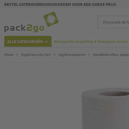
BESTEL CATERINGBENODIGDHEDEN VOOR EEN GOEDE PRIJS
Ga naar homepagina
Zoek
ALLE CATEGORIEËN
Biologische verpakking & biologisch servies
Home
Hygiëneproducten
Hygiënepapieren
Handdoekrollen, papie
Ga naar het einde van de afbeeldingen-gallerij