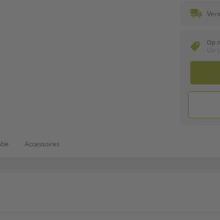
Ver
Op 
Uw L
tie
Accessoires