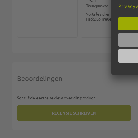
Treuepunkte
Vorteile sichern mit dem
Pack2Go-Treueprogramm.
Beoordelingen
Schrijf de eerste review over dit product
RECENSIE SCHRIJVEN
U PLAATST EEN REVIEW OVER:
HANDDOEKROLL
Uw rating: