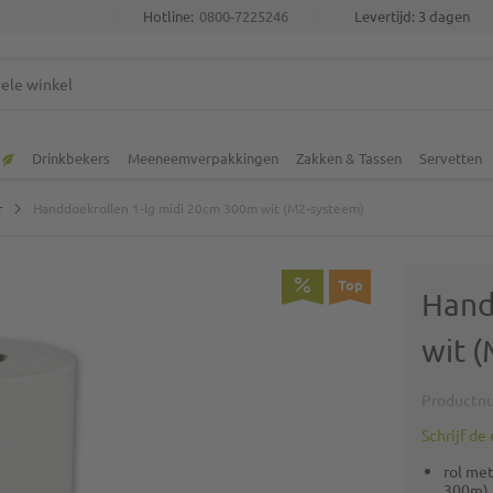
Hotline:
0800-7225246
Levertijd: 3 dagen
Drinkbekers
Meeneemverpakkingen
Zakken & Tassen
Servetten
r
Handdoekrollen 1-lg midi 20cm 300m wit (M2-systeem)
Top
Hand
wit 
Productn
Schrijf de
rol me
300m), 