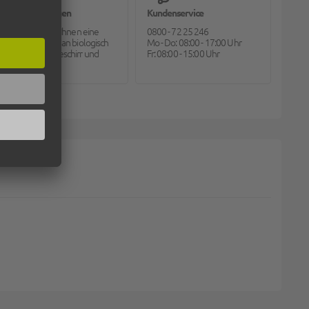
Bioverpackungen
Kundenservice
Pack2go bietet Ihnen eine
0800 - 72 25 246
große Auswahl an biologisch
Mo - Do: 08:00 - 17:00 Uhr
abbaubarem Geschirr und
Fr: 08:00 - 15:00 Uhr
Besteck.