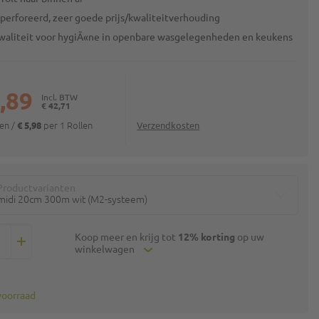
eperforeerd, zeer goede prijs/kwaliteitverhouding
waliteit voor hygiÃ«ne in openbare wasgelegenheden en keukens
,89
€ 42,71
len
/
per 1 Rollen
€ 5,98
Verzendkosten
Productvarianten
midi 20cm 300m wit (M2-systeem)
Koop meer en krijg tot
12% korting
op uw
winkelwagen
voorraad