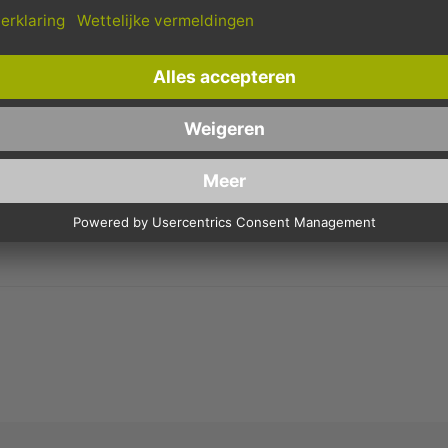
Schnelle Lieferung
Kostenloser Versand
Bestellungen bis 10 Uhr,
Innerhalb Deutschlands, bei
werden in der Regel noch am
Bestellungen ab 150,- Euro
selben Tag verschickt.
Netto-Warenwert.
EN 1-LG MIDI 20CM 300M WIT (M2-SYSTEEM)