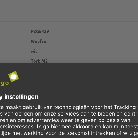
P2G5439
Weefsel
wit
Tork M2
1-laag