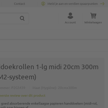
Contact
Meld je aan en verdien spaarpunten
ZOEK
Sluit zoekopdracht
Account
Winkelwagen
Minicart
doekrollen 1-lg midi 20cm 300m
(M2-systeem)
ummer
P2G5439
Maat (Hygiëne)
20cmx300m
 eerste review over dit product
t goed absorberende enkellaagse papieren handdoeken (midi-rol,
rolt naar binnen af