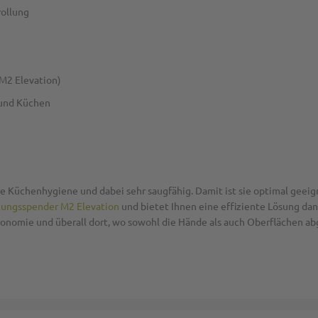
rollung
 M2 Elevation)
 und Küchen
re Küchenhygiene und dabei sehr saugfähig. Damit ist sie optimal geeig
lungsspender M2 Elevation
und bietet Ihnen eine effiziente Lösung dan
ronomie und überall dort, wo sowohl die Hände als auch Oberflächen a