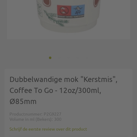
Ga naar het begin van de afbeeldingen-gallerij
Dubbelwandige mok "Kerstmis",
Coffee To Go - 12oz/300ml,
Ø85mm
Productnummer
P2G9227
Volume in ml (Bekers)
300
Schrijf de eerste review over dit product