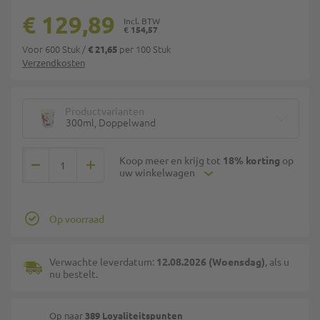
€ 129,89
€ 154,57
Voor 600 Stuk
/
per 100 Stuk
€ 21,65
Verzendkosten
Productvarianten
300ml, Doppelwand
Koop meer en krijg tot
18% korting
op
uw winkelwagen
Op voorraad
Verwachte leverdatum:
12.08.2026 (Woensdag)
, als u
nu bestelt.
Op naar
389 Loyaliteitspunten