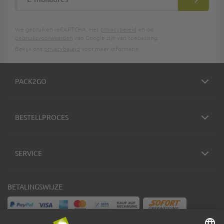
INSCHRIJ
We gebruiken reCAPTCHA. Het
privacybeleid
en de
gebruiksvoorwaarden
van Google zijn van toepassing.
Bekijk ons
privacybeleid
voor meer informatie.
PACK2GO
BESTELLPROCES
SERVICE
BETALINGSWIJZE