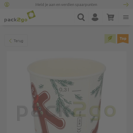
Meld je aan en verdien spaarpunten
Ga naar homepagina
Zoek
Account
Winkelwagen
Minicart
Ga naar het einde van de afbeeldingen-gallerij
Top
Terug