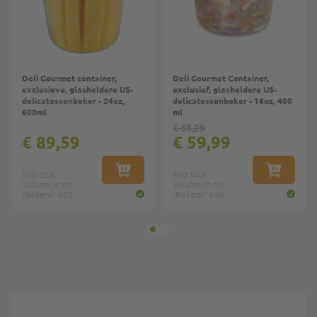
Deli Gourmet container,
Deli Gourmet Container,
exclusieve, glasheldere US-
exclusief, glasheldere US-
delicatessenbeker - 24oz,
delicatessenbeker - 16oz, 400
600ml
ml
€ 68,29
€ 89,59
€ 59,99
500 Stuk
IN WINKELWAGEN
500 Stuk
IN WINKE
Volume in ml
Volume in ml
(Bekers): 600
(Bekers): 400