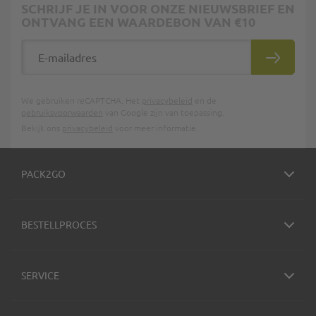
SCHRIJF JE IN VOOR ONZE NIEUWSBRIEF EN
ONTVANG EEN WAARDEBON VAN €10
E-mailadres
INSCHRIJ
We gebruiken reCAPTCHA. Het
privacybeleid
en de
gebruiksvoorwaarden
van Google zijn van toepassing.
Bekijk ons
privacybeleid
voor meer informatie.
PACK2GO
BESTELLPROCES
SERVICE