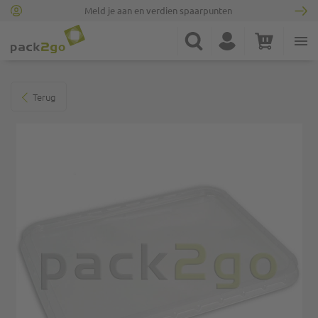
Meld je aan en verdien spaarpunten
Ga naar homepagina
Zoek
Account
Winkelwagen
Minicart
Ga naar het einde van de afbeeldingen-gallerij
Terug