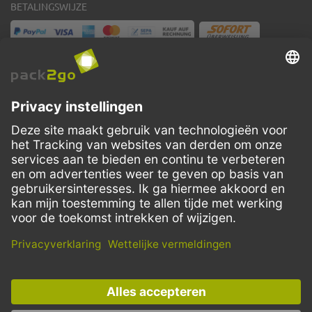
BETALINGSWIJZE
VERZENDMETHODEN
Facebook
Instagram
LinkedIn