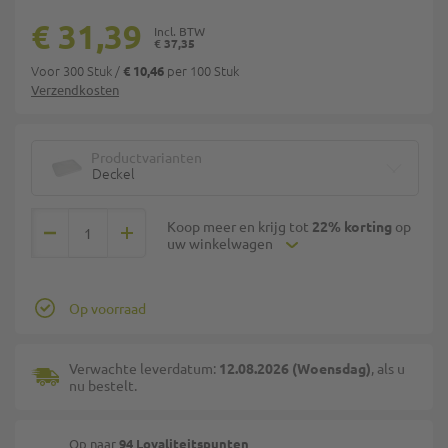
€ 31,39
€ 37,35
Voor 300 Stuk
/
per 100 Stuk
€ 10,46
Verzendkosten
Productvarianten
Deckel
Koop meer en krijg tot
22% korting
op
uw winkelwagen
Op voorraad
Verwachte leverdatum:
12.08.2026 (Woensdag)
, als u
nu bestelt.
Op naar
94 Loyaliteitspunten