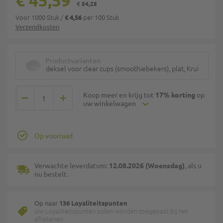
€ 45,59
€ 54,25
Voor 1000 Stuk
/
per 100 Stuk
€ 4,56
Verzendkosten
Productvarianten
deksel voor clear cups (smoothiebekers), plat, Kruisopening
Koop meer en krijg tot
17% korting
op
uw winkelwagen
Op voorraad
Verwachte leverdatum:
12.08.2026 (Woensdag)
, als u
nu bestelt.
Op naar
136 Loyaliteitspunten
Uw Loyaliteitspunten zullen worden toegepast bij het
afrekenen.