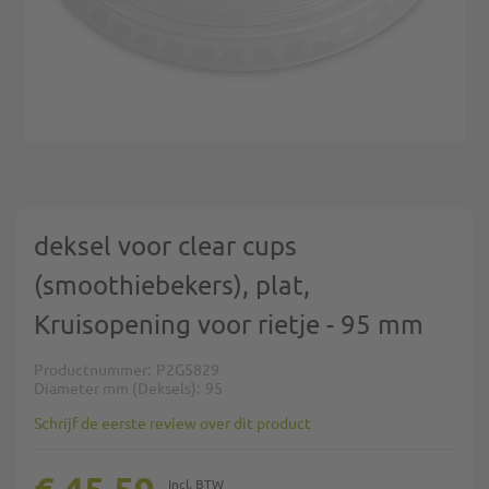
Ga naar het begin van de afbeeldingen-gallerij
deksel voor clear cups
(smoothiebekers), plat,
Kruisopening voor rietje - 95 mm
Productnummer
P2G5829
Diameter mm (Deksels)
95
Schrijf de eerste review over dit product