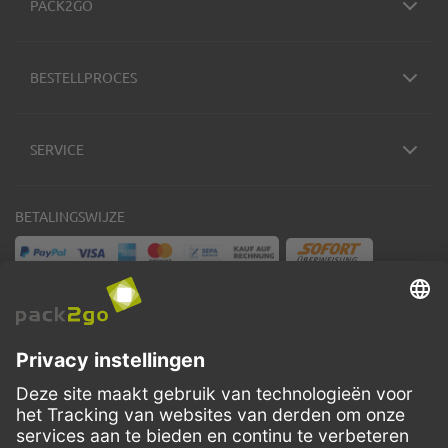
PACK2GO
BESTELLPROCES
SERVICE
BETALINGSWIJZE
VERZENDMETHODEN
Facebook
Instagram
LinkedIn