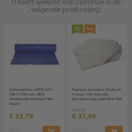
U heeft wellicht ook interesse in de
volgende product(en):
Top
Vuilniszakken LDPE 120 l -
Papieren servetten 33x33 cm
700 x 1100 mm - ECO
1-laags, 1/8 vouw wit,
uitstekende kwaliteit T60 -
Servetten met reliëf ECO TOP
blauw
€ 44,89
€ 33,79
€ 37,99
250 Stuk
5000 Stuk