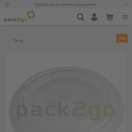
Meld je aan en verdien spaarpunten
Ga naar homepagina
Zoek
Account
Winkelwagen
Minicart
Ga naar het einde van de afbeeldingen-gallerij
Top
Terug