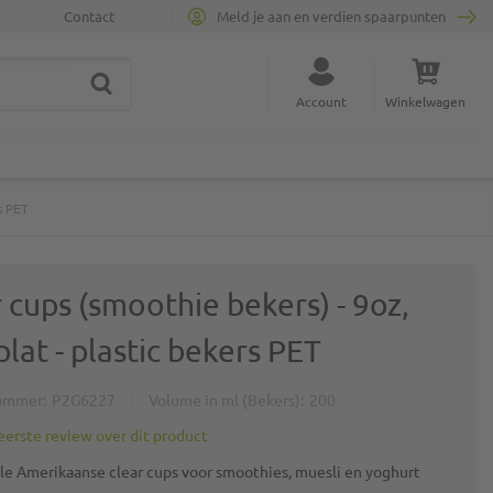
Contact
Meld je aan en verdien spaarpunten
ZOEK
Sluit zoekopdracht
Account
Winkelwagen
Minicart
s PET
 cups (smoothie bekers) - 9oz,
 plat - plastic bekers PET
ummer
P2G6227
Volume in ml (Bekers)
200
 eerste review over dit product
ele Amerikaanse clear cups voor smoothies, muesli en yoghurt