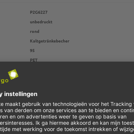
P2G6227
unbedruckt
rond
Kaltgetränkebecher
95
PET
transparant