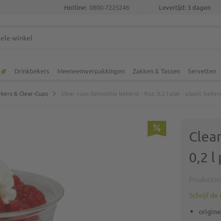
Hotline:
0800-7225246
Levertijd: 3 dagen
Drinkbekers
Meeneemverpakkingen
Zakken & Tassen
Servetten
kers & Clear-Cups
Clear cups (smoothie bekers) - 9oz, 0,2 l plat - plastic beker
Clear
0,2 l
Productn
Schrijf de
origin