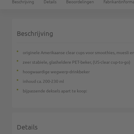
Beschrijving
Details
Beoordelingen
Fabrikantinforma
Beschrijving
originele Amerikaanse clear cups voor smoothies, muesli e
zeer stabiele, glasheldere PET-beker, (US-clear cup-to-go)
hoogwaardige wegwerp-drinkbeker
inhoud ca. 200-230 ml
bijpassende deksels apart te koop:
Details