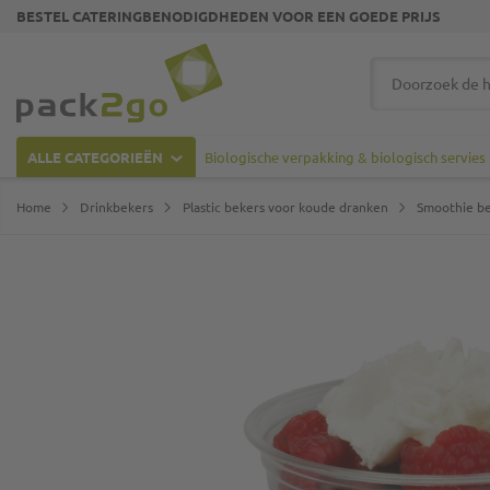
BESTEL CATERINGBENODIGDHEDEN VOOR EEN GOEDE PRIJS
Ga naar homepagina
Zoek
ALLE CATEGORIEËN
Biologische verpakking & biologisch servies
Home
Drinkbekers
Plastic bekers voor koude dranken
Smoothie be
Ga naar het einde van de afbeeldingen-gallerij