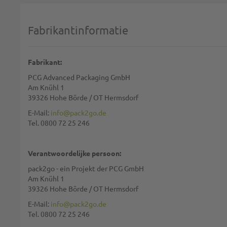
1 star
2 stars
3 stars
4 stars
5 stars
Selecteer uw beoordeling
Fabrikantinformatie
Naam:
Fabrikant:
PCG Advanced Packaging GmbH
Samenvatting:
Am Knühl 1
39326 Hohe Börde / OT Hermsdorf
E-Mail:
info@pack2go.de
Tel. 0800 72 25 246
Waardering:
Verantwoordelijke persoon:
pack2go - ein Projekt der PCG GmbH
Am Knühl 1
39326 Hohe Börde / OT Hermsdorf
We gebruiken reCAPTCHA. Het
privacybeleid
en de
gebruiksvoorwaarde
E-Mail:
info@pack2go.de
Tel. 0800 72 25 246
REVIEW VERSTUREN