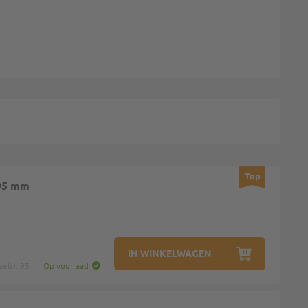
Top
 95 mm
IN WINKELWAGEN
els): 95
Op voorraad