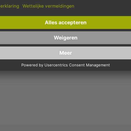
Schnelle Lieferung
Kostenloser Versand
Bestellungen bis 10 Uhr,
Innerhalb Deutschlands, bei
werden in der Regel noch am
Bestellungen ab 150,- Euro
selben Tag verschickt.
Netto-Warenwert.
MOOTHIE BEKERS) - 9OZ, 0,2 L PLAT - PLASTIC BEKERS 