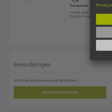
Treuepunkte
Vorteile sichern mit dem
Pack2Go-Treueprogramm.
Beoordelingen
Schrijf de eerste review over dit product
RECENSIE SCHRIJVEN
U PLAATST EEN REVIEW OVER:
CLEAR CUPS (S
Uw rating: