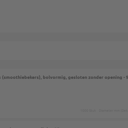
ps (smoothiebekers), bolvormig, gesloten zonder opening -
1000 Stuk
Diameter mm (Deks