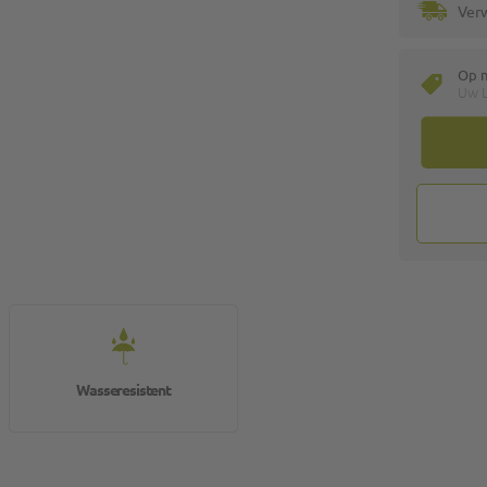
Ver
Op 
Uw L
Wasseresistent