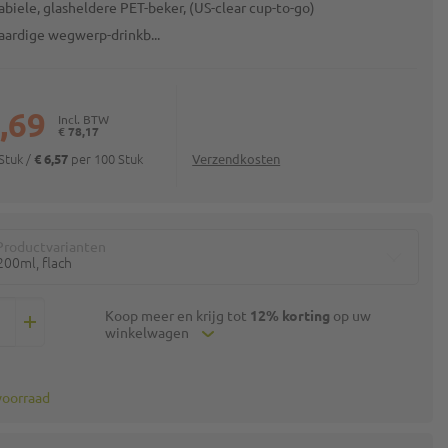
abiele, glasheldere PET-beker, (US-clear cup-to-go)
ardige wegwerp-drinkb...
,69
€ 78,17
 Stuk
/
per 100 Stuk
€ 6,57
Verzendkosten
Productvarianten
200ml, flach
Koop meer en krijg tot
12% korting
op uw
winkelwagen
voorraad