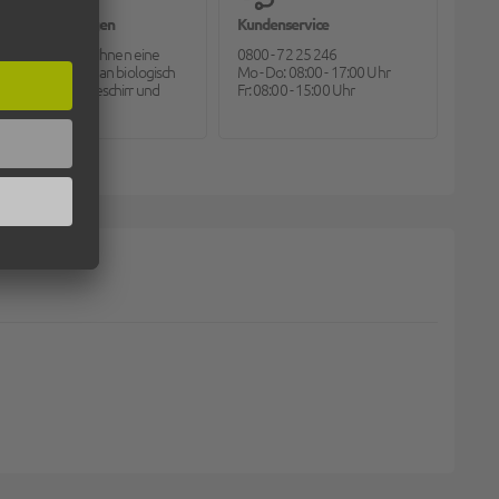
Bioverpackungen
Kundenservice
Pack2go bietet Ihnen eine
0800 - 72 25 246
große Auswahl an biologisch
Mo - Do: 08:00 - 17:00 Uhr
abbaubarem Geschirr und
Fr: 08:00 - 15:00 Uhr
Besteck.
PET