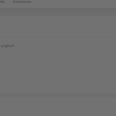
tie
Accessoires
n yoghurt