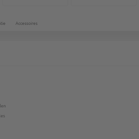
tie
Accessoires
alen
jes