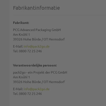
1 star
2 stars
3 stars
4 stars
5 stars
Selecteer uw beoordeling
Fabrikantinformatie
Naam:
Fabrikant:
PCG Advanced Packaging GmbH
Samenvatting:
Am Knühl 1
39326 Hohe Börde / OT Hermsdorf
E-Mail:
info@pack2go.de
Tel. 0800 72 25 246
Waardering:
Verantwoordelijke persoon:
pack2go - ein Projekt der PCG GmbH
Am Knühl 1
39326 Hohe Börde / OT Hermsdorf
We gebruiken reCAPTCHA. Het
privacybeleid
en de
gebruiksvoorwaarde
E-Mail:
info@pack2go.de
Tel. 0800 72 25 246
REVIEW VERSTUREN