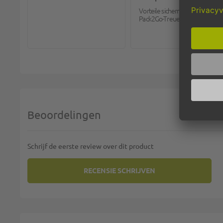
Vorteile sichern mit dem
Pack2Go-Treueprogramm.
Beoordelingen
Schrijf de eerste review over dit product
RECENSIE SCHRIJVEN
U PLAATST EEN REVIEW OVER:
BAMBOESPIESJ
Uw rating: