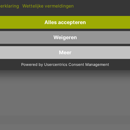
Bestellungen bis 10 Uhr,
Innerhalb Deutschlands, bei
werden in der Regel noch am
Bestellungen ab 150,- Euro
selben Tag verschickt.
Netto-Warenwert.
ES, HOUT MET VLAGGETJES - SATÉPRIKKERS MET BLA