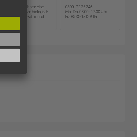
Pack2go bietet Ihnen eine
0800 - 72 25 246
große Auswahl an biologisch
Mo - Do: 08:00 - 17:00 Uhr
abbaubarem Geschirr und
Fr: 08:00 - 15:00 Uhr
Besteck.
DUITEINDE, PARTYCATERING, 90MM