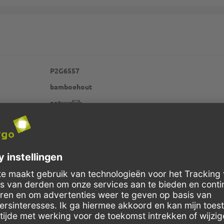
P2G6557
bamboehout
natuurlijk
Schnelle Lieferung
Kostenloser Versand