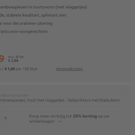
bamboespiesen in toortsvorm (met vlaggetjes)
e, stabiele kwaliteit, splintert niet
r voor decoratieve catering
urants voor voorgerechten
49
€ 2,96
uk
/
per 100 Stuk
€ 1,00
Verzendkosten
oductvarianten
mboespiesjes, hout met vlaggetjes - Satéprikkers met bladuiteinde, part
Koop meer en krijg tot
20% korting
op uw
winkelwagen