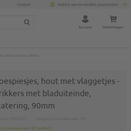
Contact
Meld je aan en verdien spaarpunten
ZOEK
Sluit zoekopdracht
Account
Winkelwagen
Minicart
nde, partycatering, 90mm
espiesjes, hout met vlaggetjes -
rikkers met bladuiteinde,
catering, 90mm
mmer
P2G6557
Lengte in mm (Bestek)
90
erste review over dit product