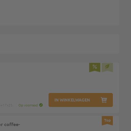
IN WINKELWAGEN
26+17x25
Op voorraad
Top
r coffee-