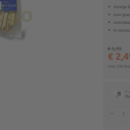
stevige 
zeer goed
onmisbaa
in resta
€ 5,99
€ 2,
Voor 250 St
Pr
Ba