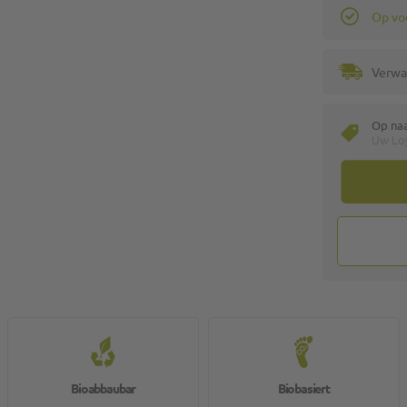
Op vo
Verwa
Op na
Uw Loy
Bioabbaubar
Biobasiert