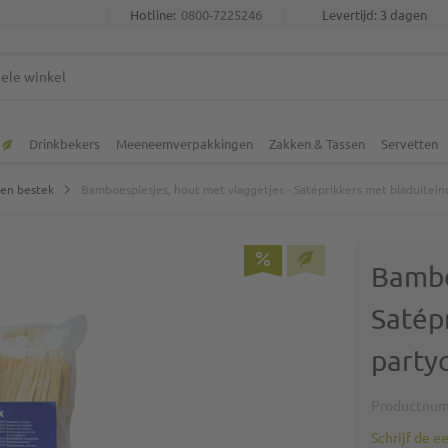
Hotline:
0800-7225246
Levertijd: 3 dagen
Drinkbekers
Meeneemverpakkingen
Zakken & Tassen
Servetten
en bestek
Bamboespiesjes, hout met vlaggetjes - Satéprikkers met bladuitei
Bambo
Satép
party
Productnu
Schrijf de e