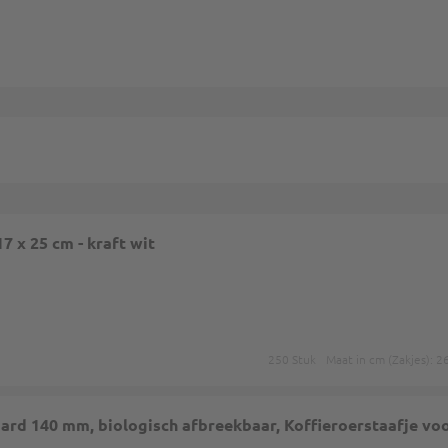
7 x 25 cm - kraft wit
250 Stuk
Maat in cm (Zakjes): 
aard 140 mm, biologisch afbreekbaar, Koffieroerstaafje voo