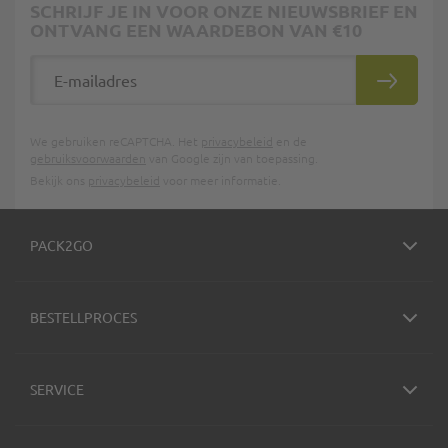
SCHRIJF JE IN VOOR ONZE NIEUWSBRIEF EN
ONTVANG EEN WAARDEBON VAN €10
E-mailadres
INSCHRIJ
We gebruiken reCAPTCHA. Het
privacybeleid
en de
gebruiksvoorwaarden
van Google zijn van toepassing.
Bekijk ons
privacybeleid
voor meer informatie.
PACK2GO
BESTELLPROCES
SERVICE