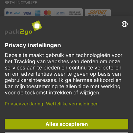
BETALINGSWIJZE
VERZENDMETHODEN
Facebook
Instagram
LinkedIn
Dit aanbod is enkel bedoeld voor horeca, handel, industrie, handwerk,