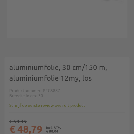
Ga naar het begin van de afbeeldingen-gallerij
aluminiumfolie, 30 cm/150 m,
aluminiumfolie 12my, los
Productnummer
P2G5887
Breedte in cm
30
Schrijf de eerste review over dit product
€ 54,49
€ 48,79
€ 58,06