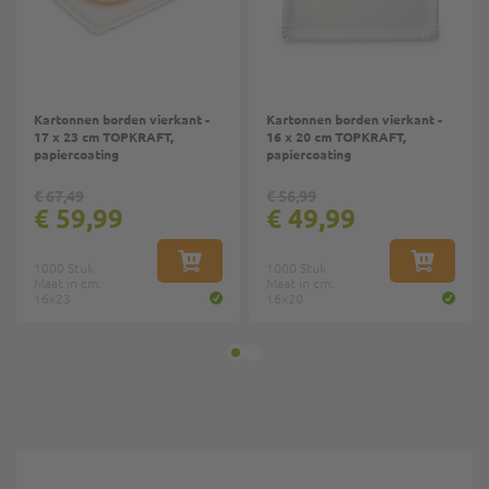
Kartonnen borden vierkant -
Kartonnen borden vierkant -
17 x 23 cm TOPKRAFT,
16 x 20 cm TOPKRAFT,
papiercoating
papiercoating
€ 67,49
€ 56,99
€ 59,99
€ 49,99
1000 Stuk
IN WINKELWAGEN
1000 Stuk
IN WINKE
Maat in cm:
Maat in cm:
16x23
16x20