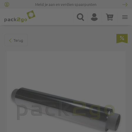
Meld je aan en verdien spaarpunten
Ga naar homepagina
Zoek
Account
Winkelwagen
Minicart
Ga naar het einde van de afbeeldingen-gallerij
Terug