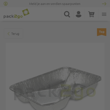
Meld je aan en verdien spaarpunten
Ga naar homepagina
Zoek
Account
Winkelwagen
Minicart
Ga naar het einde van de afbeeldingen-gallerij
Top
Terug