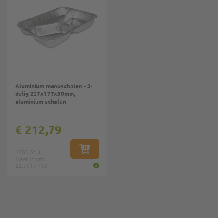
Aluminium menuschalen - 3-
delig 227x177x30mm,
aluminium schalen
€ 212,79
1000 Stuk
IN WINKELWAGEN
Maat in cm:
22,7x17,7x3