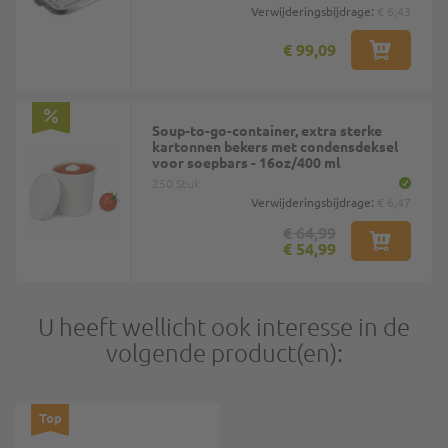
Verwijderingsbijdrage:
€ 6,43
€ 99,09
Soup-to-go-container, extra sterke
kartonnen bekers met condensdeksel
voor soepbars - 16oz/400 ml
250 Stuk
Verwijderingsbijdrage:
€ 6,47
€ 64,99
€ 54,99
U heeft wellicht ook interesse in de
volgende product(en):
Top