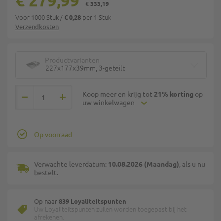
€ 279,99
€ 333,19
Voor 1000 Stuk
/
per 1 Stuk
€ 0,28
Verzendkosten
Productvarianten
227x177x39mm, 3-geteilt
Koop meer en krijg tot
21% korting
op
uw winkelwagen
Op voorraad
Verwachte leverdatum:
10.08.2026 (Maandag)
, als u nu
bestelt.
Op naar
839 Loyaliteitspunten
Uw Loyaliteitspunten zullen worden toegepast bij het
afrekenen.