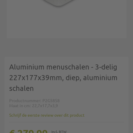
Ga naar het begin van de afbeeldingen-gallerij
Aluminium menuschalen - 3-delig
227x177x39mm, diep, aluminium
schalen
Productnummer
P2G5858
Maat in cm
22,7x17,7x3,9
Schrijf de eerste review over dit product