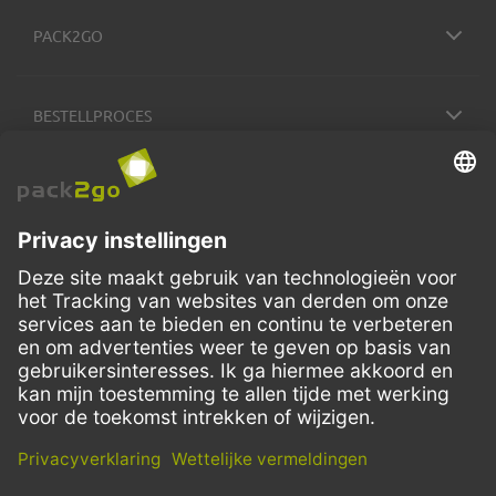
PACK2GO
BESTELLPROCES
SERVICE
BETALINGSWIJZE
VERZENDMETHODEN