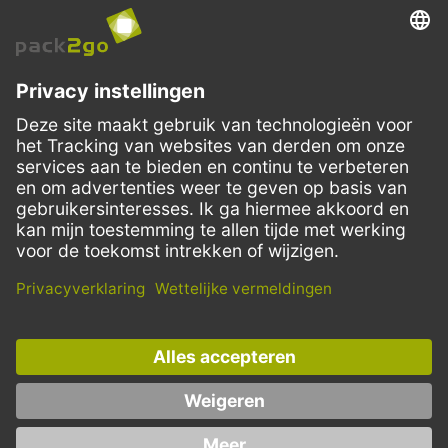
VERZENDMETHODEN
Facebook
Instagram
LinkedIn
Dit aanbod is enkel bedoeld voor horeca, handel, industrie, handwerk,
overheidsinstanties en vrije beroepen. Particuliere aankopen zijn
uitgesloten.
* Prijzen zijn excl. BTW en Verzending