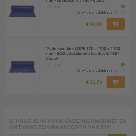
mm - supersterk T100 - blauw
150 Stuk
Verwijderingsbijdrage:
€ 0,00
€ 49,99
Vuilniszakken LDPE 120 l - 700 x 1100
mm - ECO uitstekende kwaliteit T60 -
blauw
250 Stuk
Verwijderingsbijdrage:
€ 0,00
€ 33,79
SCHRIJF JE IN VOOR ONZE NIEUWSBRIEF EN
ONTVANG EEN WAARDEBON VAN €10