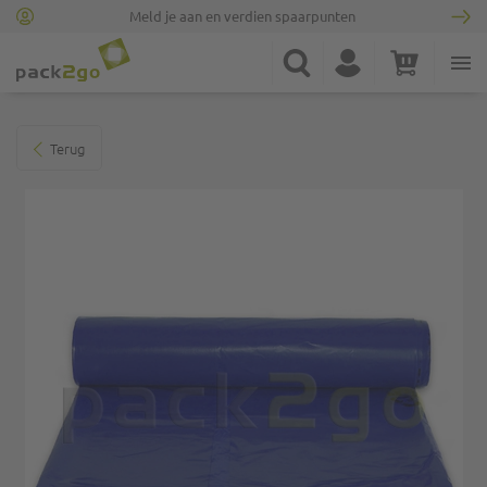
Meld je aan en verdien spaarpunten
Ga naar homepagina
Zoek
Account
Winkelwagen
Minicart
Ga naar het einde van de afbeeldingen-gallerij
Terug