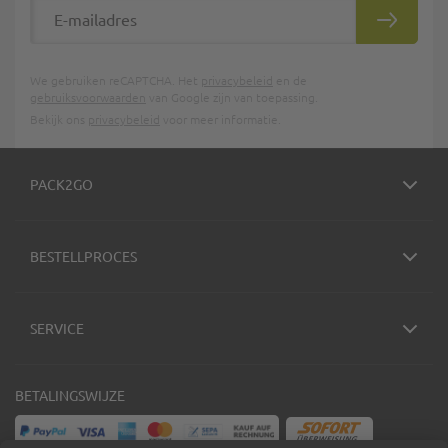
E-mailadres
INSCHRIJ
We gebruiken reCAPTCHA. Het
privacybeleid
en de
gebruiksvoorwaarden
van Google zijn van toepassing.
Bekijk ons
privacybeleid
voor meer informatie.
PACK2GO
BESTELLPROCES
SERVICE
BETALINGSWIJZE