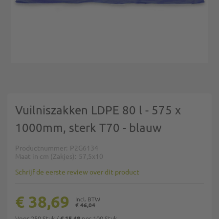
Ga naar het begin van de afbeeldingen-gallerij
Vuilniszakken LDPE 80 l - 575 x
1000mm, sterk T70 - blauw
Productnummer
P2G6134
Maat in cm (Zakjes)
57,5x10
Schrijf de eerste review over dit product
€ 38,69
€ 46,04
Voor 250 Stuk
/
per 100 Stuk
€ 15,48