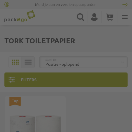
Meld je aan en verdien spaarpunten
Ga naar homepagina
Zoek
Account
Winkelwagen
Minicart
TORK TOILETPAPIER
BOVEN
SORT BY:
MOZAÏEK
LIJST
FILTERS
Top