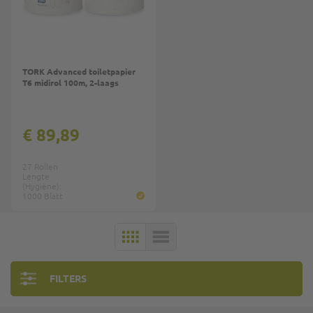
TORK Advanced toiletpapier
T6 midirol 100m, 2-laags
€ 89,89
27 Rollen
Lengte
(Hygiëne):
1000 Blatt
MOZAÏEK
LIJST
FILTERS