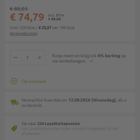
€ 80,03
€ 74,79
€ 89,00
Voor 320 Stuk
/
per 100 Stuk
€ 23,37
Verzendkosten
Koop meer en krijg tot
4% korting
op
uw winkelwagen
Op voorraad
Verwachte leverdatum:
12.08.2026 (Woensdag)
, als u
nu bestelt.
Op naar
224 Loyaliteitspunten
Uw Loyaliteitspunten zullen worden toegepast bij het
afrekenen.