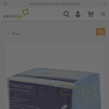
Meld je aan en verdien spaarpunten
Ga naar homepagina
Zoek
Account
Winkelwagen
Minicart
Ga naar het einde van de afbeeldingen-gallerij
Top
Terug