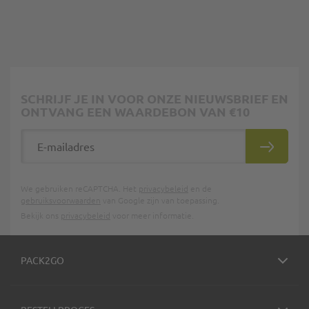
SCHRIJF JE IN VOOR ONZE NIEUWSBRIEF EN
ONTVANG EEN WAARDEBON VAN €10
E-mailadres
INSCHRIJ
We gebruiken reCAPTCHA. Het
privacybeleid
en de
gebruiksvoorwaarden
van Google zijn van toepassing.
Bekijk ons
privacybeleid
voor meer informatie.
PACK2GO