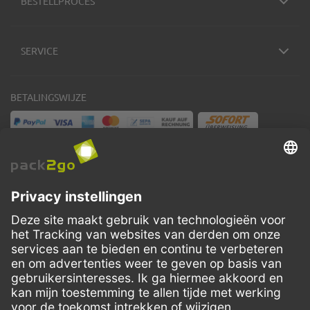
BESTELLPROCES
SERVICE
BETALINGSWIJZE
VERZENDMETHODEN
Facebook
Instagram
LinkedIn