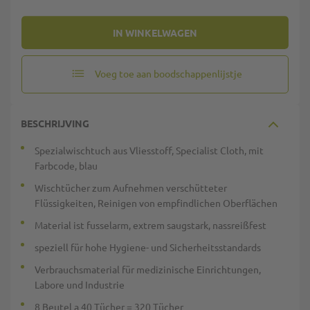
IN WINKELWAGEN
Voeg toe aan boodschappenlijstje
BESCHRIJVING
Spezialwischtuch aus Vliesstoff, Specialist Cloth, mit
Farbcode, blau
Wischtücher zum Aufnehmen verschütteter
Flüssigkeiten, Reinigen von empfindlichen Oberflächen
Material ist fusselarm, extrem saugstark, nassreißfest
speziell für hohe Hygiene- und Sicherheitsstandards
Verbrauchsmaterial für medizinische Einrichtungen,
Labore und Industrie
8 Beutel a 40 Tücher = 320 Tücher