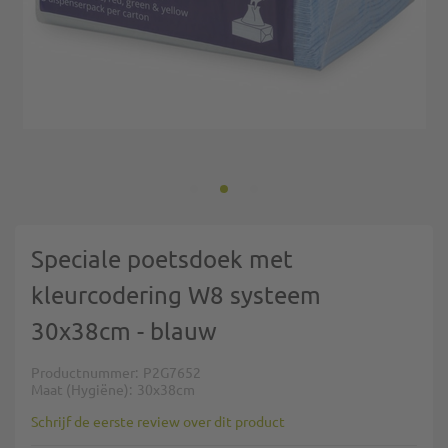
Ga naar het begin van de afbeeldingen-gallerij
Speciale poetsdoek met
kleurcodering W8 systeem
30x38cm - blauw
Productnummer
P2G7652
Maat (Hygiëne)
30x38cm
Schrijf de eerste review over dit product