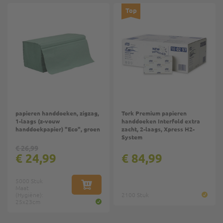
Top
papieren handdoeken, zigzag,
Tork Premium papieren
1-laags (z-vouw
handdoeken Interfold extra
handdoekpapier) "Eco", groen
zacht, 2-laags, Xpress H2-
System
€ 26,99
€ 24,99
€ 84,99
5000 Stuk
Maat
IN WINKELWAGEN
(Hygiëne):
2100 Stuk
25x23cm