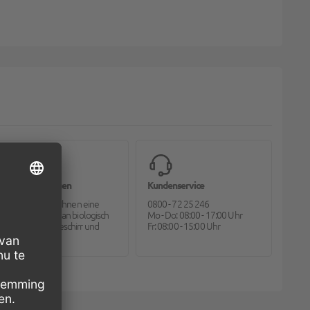
Bioverpackungen
Kundenservice
Pack2go bietet Ihnen eine
0800 - 72 25 246
große Auswahl an biologisch
Mo - Do: 08:00 - 17:00 Uhr
abbaubarem Geschirr und
Fr: 08:00 - 15:00 Uhr
Besteck.