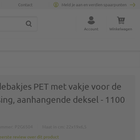
Contact
Meld je aan en verdien spaarpunten
ZOEK
Sluit zoekopdracht
Account
Winkelwagen
Minicart
debakjes PET met vakje voor de
sing, aanhangende deksel - 1100
ummer
P2G6504
Maat in cm
22x19x6,5
 eerste review over dit product