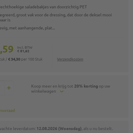
 rechthoekige saladebakjes van doorzichtig PET
egreerd, groot vak voor de dressing, dat door de deksel mooi
baar is
evig, met aanhangende, plat...
,59
€ 81,62
Stuk
/
per 100 Stuk
€ 34,30
Verzendkosten
Koop meer en krijg tot
20% korting
op uw
winkelwagen
voorraad
wachte leverdatum:
12.08.2026 (Woensdag)
, als u nu bestelt.