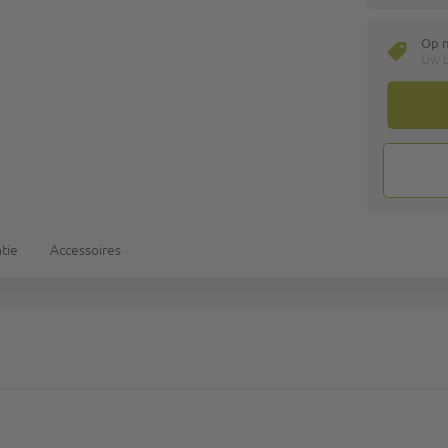
Op 
Uw L
tie
Accessoires