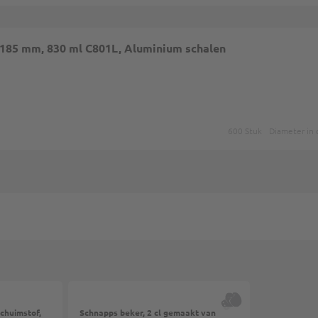
 185 mm, 830 ml C801L, Aluminium schalen
600 Stuk
Diameter in 
chuimstof,
Schnapps beker, 2 cl gemaakt van