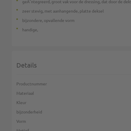
geÃ¯ntegreerd, groot vak voor de dressing, dat door de deks
zeer stevig, met aanhangende, platte deksel
bijzondere, opvallende vorm
handige,
Details
Meer informatie
Productnummer
Materiaal
Kleur
bijzonderheid
Vorm
Motief