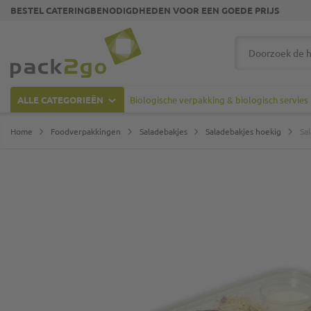
BESTEL CATERINGBENODIGDHEDEN VOOR EEN GOEDE PRIJS
Ga naar homepagina
Zoek
ALLE CATEGORIEËN
Biologische verpakking & biologisch servies
Home
Foodverpakkingen
Saladebakjes
Saladebakjes hoekig
Sa
Ga naar het einde van de afbeeldingen-gallerij