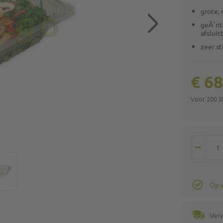
grote,
geÃ¯nt
afsluit
zeer st
€ 68
Voor 200 
Op 
Ver