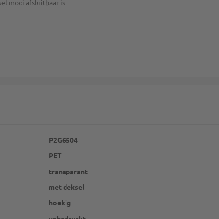
el mooi afsluitbaar is
P2G6504
PET
transparant
met deksel
hoekig
unbedruckt