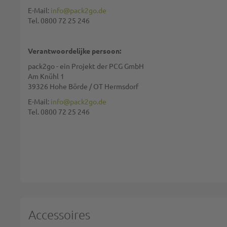
E-Mail:
info@pack2go.de
Tel. 0800 72 25 246
Waardering:
Verantwoordelijke persoon:
pack2go - ein Projekt der PCG GmbH
Am Knühl 1
39326 Hohe Börde / OT Hermsdorf
We gebruiken reCAPTCHA. Het
privacybeleid
en de
gebruiksvoorwaarde
E-Mail:
info@pack2go.de
Tel. 0800 72 25 246
REVIEW VERSTUREN
Accessoires