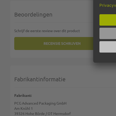
Beoordelingen
Schrijf de eerste review over dit product
RECENSIE SCHRIJVEN
U PLAATST EEN REVIEW OVER:
SALADEBAKJES
Uw rating:
1 star
2 stars
3 stars
4 stars
5 stars
Selecteer uw beoordeling
Fabrikantinformatie
Naam:
Fabrikant:
PCG Advanced Packaging GmbH
Samenvatting:
Am Knühl 1
39326 Hohe Börde / OT Hermsdorf