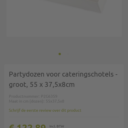
Ga naar het begin van de afbeeldingen-gallerij
Partydozen voor cateringschotels -
groot, 55 x 37,5x8cm
Productnummer
P2G6359
Maat in cm (dozen)
55x37,5x8
Schrijf de eerste review over dit product
€ 122,89