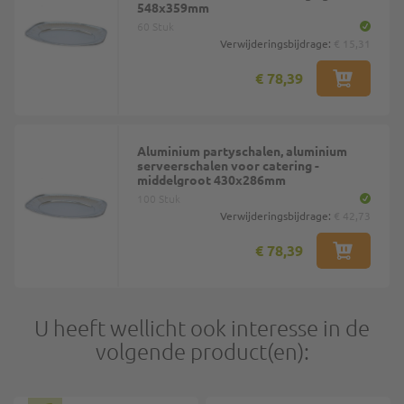
548x359mm
60 Stuk
Verwijderingsbijdrage:
€ 15,31
€ 78,39
Aluminium partyschalen, aluminium
serveerschalen voor catering -
middelgroot 430x286mm
100 Stuk
Verwijderingsbijdrage:
€ 42,73
€ 78,39
U heeft wellicht ook interesse in de
volgende product(en):