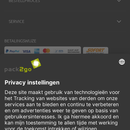
BESTELLPROCES
SERVICE
BETALINGSWIJZE
VERZENDMETHODEN
Facebook
Instagram
LinkedIn