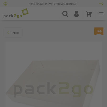
Meld je aan en verdien spaarpunten
Ga naar homepagina
Zoek
Account
Winkelwagen
Minicart
Ga naar het einde van de afbeeldingen-gallerij
Top
Terug