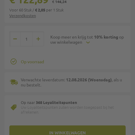
€ 146,24
Voor 60 Stuk
/
per 1 Stuk
€ 2,05
Verzendkosten
Koop meer en krijg tot
10% korting
op
uw winkelwagen
Op voorraad
Verwachte leverdatum:
12.08.2026 (Woensdag)
, als u
nu bestelt.
Op naar
368 Loyaliteitspunten
Uw Loyaliteitspunten zullen worden toegepast bij het
afrekenen.
IN WINKELWAGEN