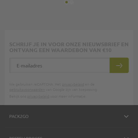
SCHRIJF JE IN VOOR ONZE NIEUWSBRIEF EN
ONTVANG EEN WAARDEBON VAN €10
E-mailadres
INSCHRIJ
We gebruiken reCAPTCHA. Het
privacybeleid
en de
gebruiksvoorwaarden
van Google zijn van toepassing.
Bekijk ons
privacybeleid
voor meer informatie.
PACK2GO