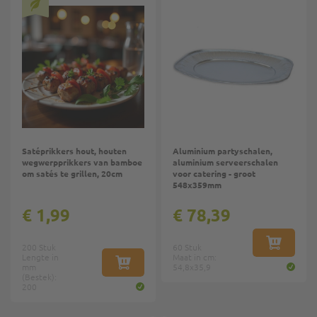
Satéprikkers hout, houten
Aluminium partyschalen,
wegwerpprikkers van bamboe
aluminium serveerschalen
om satés te grillen, 20cm
voor catering - groot
548x359mm
€ 1,99
€ 78,39
200 Stuk
60 Stuk
IN WINKE
Lengte in
Maat in cm:
mm
IN WINKELWAGEN
54,8x35,9
(Bestek):
200