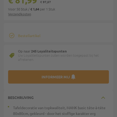
€ 81,99
€ 97,57
Voor 50 Stuk
/
per 1 Stuk
€ 1,64
Verzendkosten
Bestellartikel
Op naar
245 Loyaliteitspunten
Uw Loyaliteitspunten zullen worden toegepast bij het
afrekenen.
INFORMEER MIJ
BESCHRIJVING
Tafeldecoratie van topkwaliteit, MANK basic tête-à-tête
80x80cm, gekleurd - door het stoffige karakter erg