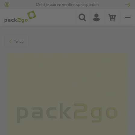
Meld je aan en verdien spaarpunten
Ga naar homepagina
Zoek
Account
Winkelwagen
Minicart
Ga naar het einde van de afbeeldingen-gallerij
Terug