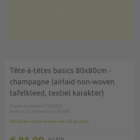
Ga naar het begin van de afbeeldingen-gallerij
Tête-à-têtes basics 80x80cm -
champagne (airlaid non-woven
tafelkleed, textiel karakter)
Productnummer
P2G6902
Maat in cm (Servetten)
80x80
Schrijf de eerste review over dit product