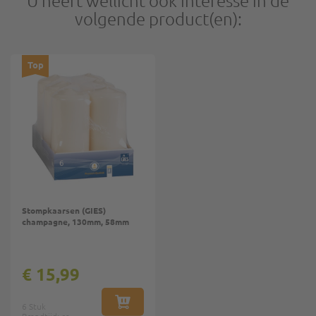
volgende product(en):
Top
Stompkaarsen (GIES)
champagne, 130mm, 58mm
€ 15,99
6 Stuk
IN WINKELWAGEN
Brandtijd: ca.