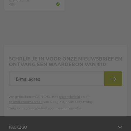
40h
SCHRIJF JE IN VOOR ONZE NIEUWSBRIEF EN
ONTVANG EEN WAARDEBON VAN €10
E-mailadres
INSCHRIJ
We gebruiken reCAPTCHA. Het
privacybeleid
en de
gebruiksvoorwaarden
van Google zijn van toepassing.
Bekijk ons
privacybeleid
voor meer informatie.
PACK2GO