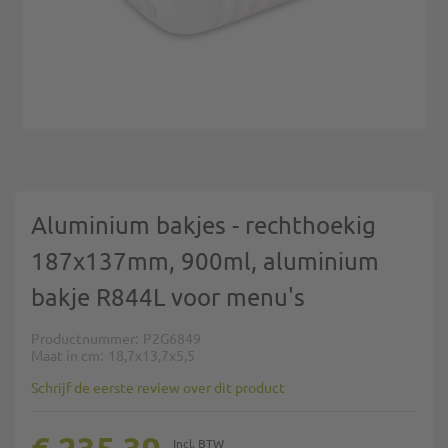
Ga naar het begin van de afbeeldingen-gallerij
Aluminium bakjes - rechthoekig
187x137mm, 900ml, aluminium
bakje R844L voor menu's
Productnummer
P2G6849
Maat in cm
18,7x13,7x5,5
Schrijf de eerste review over dit product