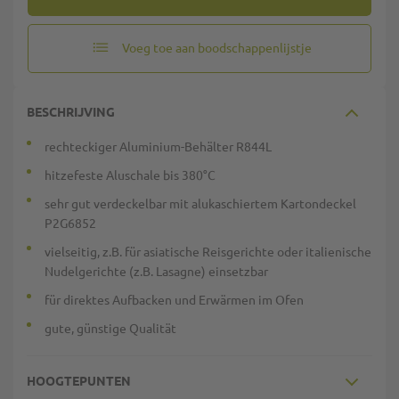
Voeg toe aan boodschappenlijstje
BESCHRIJVING
rechteckiger Aluminium-Behälter R844L
hitzefeste Aluschale bis 380°C
sehr gut verdeckelbar mit alukaschiertem Kartondeckel
P2G6852
vielseitig, z.B. für asiatische Reisgerichte oder italienische
Nudelgerichte (z.B. Lasagne) einsetzbar
für direktes Aufbacken und Erwärmen im Ofen
gute, günstige Qualität
HOOGTEPUNTEN