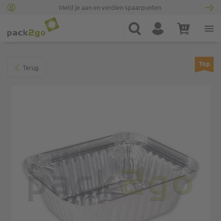
Meld je aan en verdien spaarpunten
Ga naar homepagina
Zoek
Account
Winkelwagen
Minicart
Ga naar het einde van de afbeeldingen-gallerij
Top
Terug