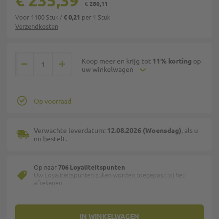
€ 235,39
€ 280,11
Voor 1100 Stuk
/
per 1 Stuk
€ 0,21
Verzendkosten
Koop meer en krijg tot
11% korting
op
uw winkelwagen
Op voorraad
Verwachte leverdatum:
12.08.2026 (Woensdag)
, als u
nu bestelt.
Op naar
706 Loyaliteitspunten
Uw Loyaliteitspunten zullen worden toegepast bij het
afrekenen.
IN WINKELWAGEN