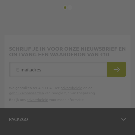
SCHRIJF JE IN VOOR ONZE NIEUWSBRIEF EN
ONTVANG EEN WAARDEBON VAN €10
E-mailadres
INSCHRIJ
We gebruiken reCAPTCHA. Het
privacybeleid
en de
gebruiksvoorwaarden
van Google zijn van toepassing.
Bekijk ons
privacybeleid
voor meer informatie.
PACK2GO