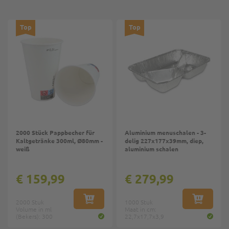
Top
Top
2000 Stück Pappbecher für
Aluminium menuschalen - 3-
Kaltgetränke 300ml, Ø80mm -
delig 227x177x39mm, diep,
weiß
aluminium schalen
€ 159,99
€ 279,99
2000 Stuk
IN WINKELWAGEN
1000 Stuk
IN WINKE
Volume in ml
Maat in cm:
(Bekers): 300
22,7x17,7x3,9