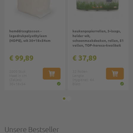
hemddraagtassen -
keukenpapierrollen, 3-laags,
lagedrukpolyethyleen
helder wit,
(HDPE), wit 30+18x54cm
schoonmaakdoeken, rollen, 51
vellen, TOP-horeca-kwaliteit
€ 99,89
€ 37,89
2000 Stuk
32 Rollen
Maat in cm
IN WINKELWAGEN
Lengte
IN WINKE
(Zakjes):
(Hygiëne): 64
30+18x54
Blatt
Unsere Bestseller