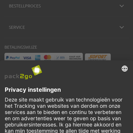
BESTELLPROCES
SERVICE
BETALINGSWIJZE
VERZENDMETHODEN
Facebook
Instagram
LinkedIn