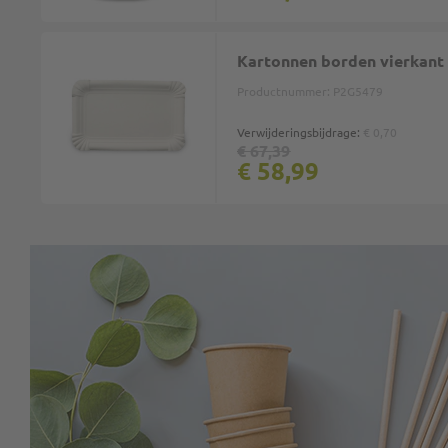
Kartonnen borden vierkant
Productnummer:
P2G5479
Verwijderingsbijdrage:
€ 0,70
€ 67,39
€ 58,99