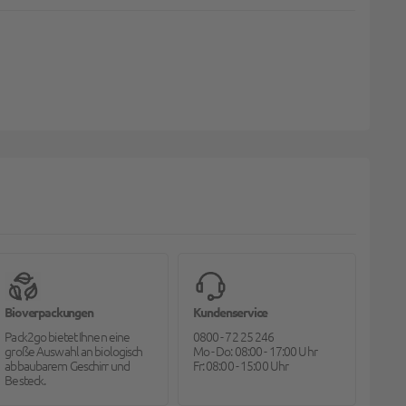
Bioverpackungen
Kundenservice
Pack2go bietet Ihnen eine
0800 - 72 25 246
große Auswahl an biologisch
Mo - Do: 08:00 - 17:00 Uhr
abbaubarem Geschirr und
Fr: 08:00 - 15:00 Uhr
Besteck.