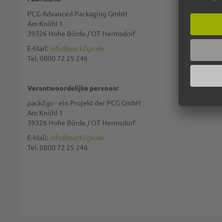
PCG Advanced Packaging GmbH
Samenvatting:
Am Knühl 1
39326 Hohe Börde / OT Hermsdorf
E-Mail:
info@pack2go.de
Tel. 0800 72 25 246
Waardering:
Verantwoordelijke persoon:
pack2go - ein Projekt der PCG GmbH
Am Knühl 1
39326 Hohe Börde / OT Hermsdorf
We gebruiken reCAPTCHA. Het
privacybeleid
en de
gebruiksvoorwaarde
E-Mail:
info@pack2go.de
Tel. 0800 72 25 246
REVIEW VERSTUREN