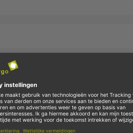
OR POETSROLLEN, STEVIGE WANDHOUDER, BLAUW M