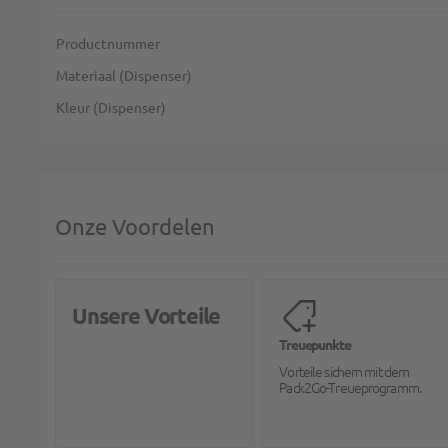
Meer informatie
Productnummer
Materiaal (Dispenser)
Kleur (Dispenser)
Onze Voordelen
Unsere Vorteile
Treuepunkte
Vorteile sichern mit dem
Pack2Go-Treueprogramm.