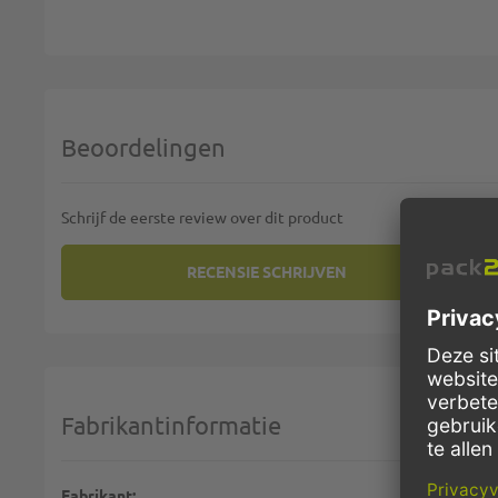
Beoordelingen
Schrijf de eerste review over dit product
RECENSIE SCHRIJVEN
U PLAATST EEN REVIEW OVER:
AFROLLER VO
Uw rating:
1 star
2 stars
3 stars
4 stars
5 stars
Selecteer uw beoordeling
Fabrikantinformatie
Naam:
Fabrikant: