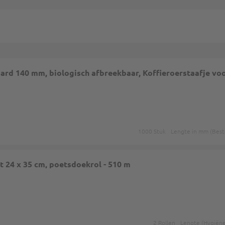
aard 140 mm, biologisch afbreekbaar, Koffieroerstaafje voo
1000 Stuk
Lengte in mm (Best
t 24 x 35 cm, poetsdoekrol - 510 m
2 Rollen
Lengte (Hygiën