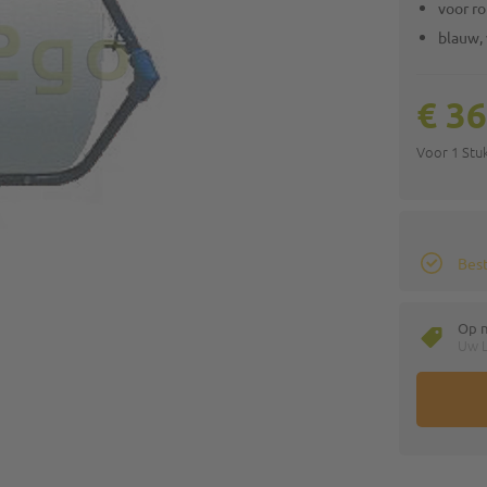
voor r
blauw,
€ 36
Voor 1 Stu
Best
Op 
Uw L