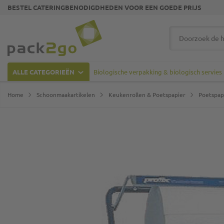
BESTEL CATERINGBENODIGDHEDEN VOOR EEN GOEDE PRIJS
Ga naar homepagina
Zoek
ALLE CATEGORIEËN
Biologische verpakking & biologisch servies
Home
Schoonmaakartikelen
Keukenrollen & Poetspapier
Poetspapi
Ga naar het einde van de afbeeldingen-gallerij