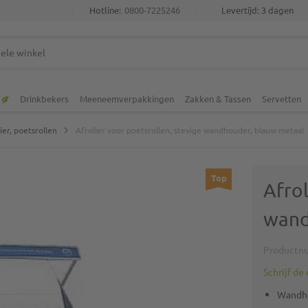
Hotline:
0800-7225246
Levertijd: 3 dagen
Drinkbekers
Meeneemverpakkingen
Zakken & Tassen
Servetten
er, poetsrollen
Afroller voor poetsrollen, stevige wandhouder, blauw metaal
Top
Afrol
wand
Productn
Schrijf de
Wandho