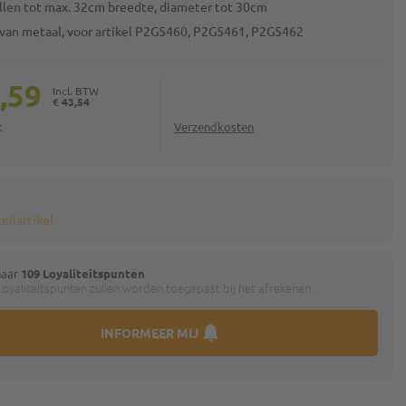
ollen tot max. 32cm breedte, diameter tot 30cm
 van metaal, voor artikel P2G5460, P2G5461, P2G5462
,59
€ 43,54
k
Verzendkosten
ellartikel
naar
109 Loyaliteitspunten
oyaliteitspunten zullen worden toegepast bij het afrekenen.
INFORMEER MIJ