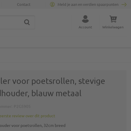
Contact
Meld je aan en verdien spaarpunten
ZOEK
Sluit zoekopdracht
Account
Winkelwagen
Minicart
ler voor poetsrollen, stevige
houder, blauw metaal
ummer
P2G5905
 eerste review over dit product
uder voor poetsrollen, 32cm breed