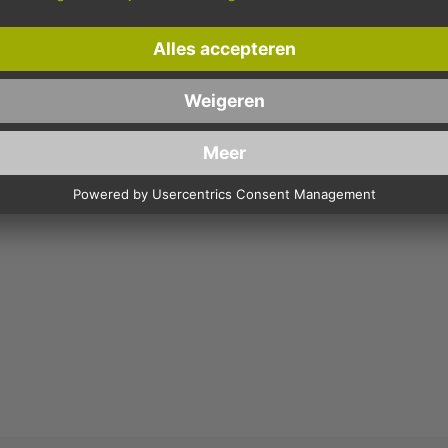
n
van Google zijn van toepassing.